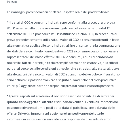
in esso.
Le immagini potrebbero non riflettere l'aspetto reale del prodotto finale.
** I valori di CO2 e consumo indicati sono conformi alla procedura di prova
WLTP, ai sensi della quale sono omologati i veicoli nuovi a partire dal 1°
settembre 2018. La procedura WLTP sostituisce il ciclo NEDC, la procedura di
prova precedentemente utilizzata. I valori di CO2 e consumo ottenuti in base
alla normativa applicabile sono indicati al fine di consentire la comparazione
dei dati dei veicoli. I valori omologativi di CO2 e consumo possono non essere
rappresentativi dei valori effettivi di CO2 e consumi, i quali dipendono da
molteplici fattori inerenti, a titolo esemplificativo e non esaustivo, allo stile di
guida, al percorso, alle condizioni atmosferiche e stradali, allo stato, all'uso e
alle dotazioni del veicolo. I valori di CO2 e consumo del veicolo configurato non
sono definitivi e possono evolvere a seguito di modifiche del ciclo produttivo.
Valori più aggiornati saranno disponibili presso il concessionario prescelto.
* I prezzi esposti sul sito drivek.it non sono esenti da possibilità di errore per
quanto siano oggetto di attenta e scrupolosa verifica. Eventuali imprecisioni
possono derivare dai limiti posti dalla data di pubblicazione e durata delle
offerte. DriveK si impegna ad aggiornare tempestivamente tutte le
informazioni esposte e non sarà ritenuta responsabile di eventuali errori.