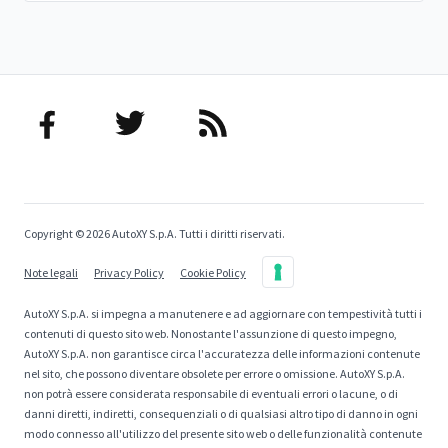
Copyright © 2026 AutoXY S.p.A. Tutti i diritti riservati.
Note legali
Privacy Policy
Cookie Policy
AutoXY S.p.A. si impegna a manutenere e ad aggiornare con tempestività tutti i
contenuti di questo sito web. Nonostante l'assunzione di questo impegno,
AutoXY S.p.A. non garantisce circa l'accuratezza delle informazioni contenute
nel sito, che possono diventare obsolete per errore o omissione. AutoXY S.p.A.
non potrà essere considerata responsabile di eventuali errori o lacune, o di
danni diretti, indiretti, consequenziali o di qualsiasi altro tipo di danno in ogni
modo connesso all'utilizzo del presente sito web o delle funzionalità contenute