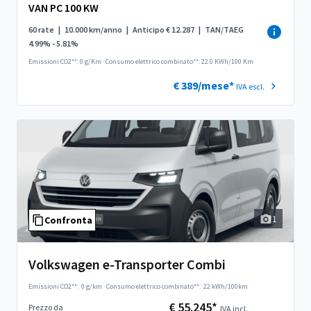
VAN PC 100 KW
60 rate
|
10.000 km/anno
|
Anticipo € 12.287
|
TAN/TAEG
4.99% - 5.81%
Emissioni CO2**: 0 g/Km
·
Consumo elettrico combinato**: 22.0 KWh/100 Km
€ 389/mese*
IVA escl.
1
Confronta
Volkswagen e-Transporter Combi
Emissioni CO2**:
0 g/km
·
Consumo elettrico combinato**:
22 kWh/100km
€ 55.245*
Prezzo da
IVA incl.