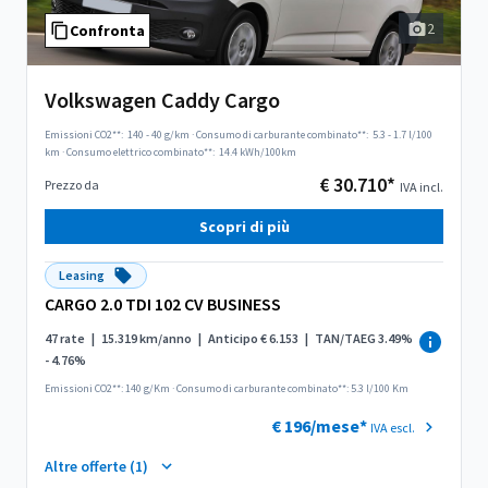
2
Confronta
Volkswagen Caddy Cargo
Emissioni CO2**:
140 - 40 g/km
·
Consumo di carburante combinato**:
5.3 - 1.7 l/100
km
·
Consumo elettrico combinato**:
14.4 kWh/100km
€ 30.710*
Prezzo da
IVA incl.
Scopri di più
Leasing
CARGO 2.0 TDI 102 CV BUSINESS
47 rate
|
15.319 km/anno
|
Anticipo € 6.153
|
TAN/TAEG 3.49%
- 4.76%
Emissioni CO2**: 140 g/Km
·
Consumo di carburante combinato**: 5.3 l/100 Km
€ 196/mese*
IVA escl.
Altre offerte (1)