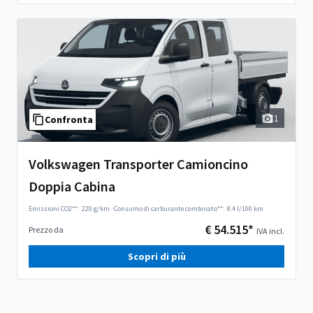
1
Confronta
Volkswagen Transporter Camioncino
Doppia Cabina
Emissioni CO2**:
220 g/km
·
Consumo di carburante combinato**:
8.4 l/100 km
€ 54.515*
Prezzo da
IVA incl.
Scopri di più