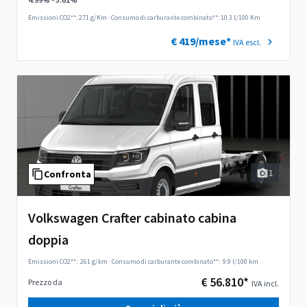
Emissioni CO2**: 271 g/Km
·
Consumo di carburante combinato**: 10.3 l/100 Km
€ 419/mese*
IVA escl.
1
Confronta
Volkswagen Crafter cabinato cabina
doppia
Emissioni CO2**:
261 g/km
·
Consumo di carburante combinato**:
9.9 l/100 km
€ 56.810*
Prezzo da
IVA incl.