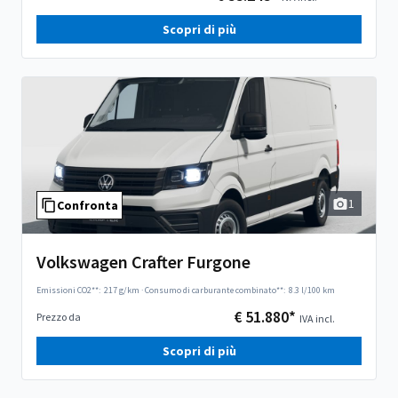
Scopri di più
1
Confronta
Volkswagen Crafter Furgone
Emissioni CO2**:
217 g/km
·
Consumo di carburante combinato**:
8.3 l/100 km
€ 51.880*
Prezzo da
IVA incl.
Scopri di più