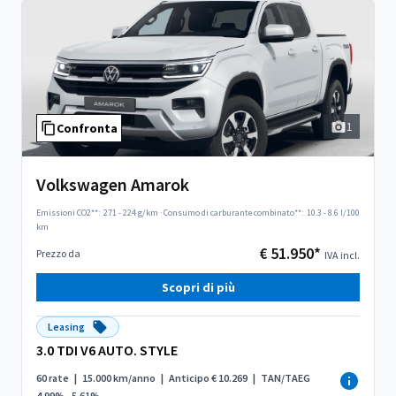
1
Confronta
Volkswagen Amarok
Emissioni CO2**:
271 - 224 g/km
·
Consumo di carburante combinato**:
10.3 - 8.6 l/100
km
€ 51.950*
Prezzo da
IVA incl.
Scopri di più
Leasing
3.0 TDI V6 AUTO. STYLE
60 rate
|
15.000 km/anno
|
Anticipo € 10.269
|
TAN/TAEG
4.99% - 5.61%