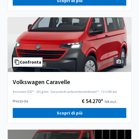
Scopri di più
1
Confronta
Volkswagen Caravelle
Emissioni CO2**:
191 g/km
·
Consumo di carburante combinato**:
7.3 l/100 km
€ 54.270*
Prezzo da
IVA incl.
Scopri di più