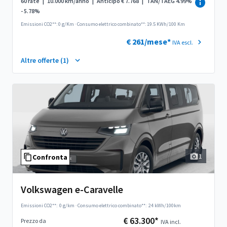
60 rate
|
10.000 km/anno
|
Anticipo € 7.768
|
TAN/TAEG 4.99%
- 5.78%
Emissioni CO2**: 0 g/Km
·
Consumo elettrico combinato**: 19.5 KWh/100 Km
€ 261/mese*
IVA escl.
Altre offerte (1)
1
Confronta
Volkswagen e-Caravelle
Emissioni CO2**:
0 g/km
·
Consumo elettrico combinato**:
24 kWh/100km
€ 63.300*
Prezzo da
IVA incl.