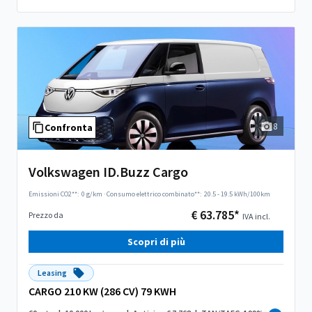
8
Confronta
Volkswagen ID.Buzz Cargo
Emissioni CO2**:
0 g/km
·
Consumo elettrico combinato**:
20.5 - 19.5 kWh/100km
€ 63.785*
Prezzo da
IVA incl.
Scopri di più
Leasing
CARGO 210 KW (286 CV) 79 KWH