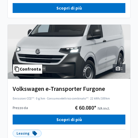
Scopri di più
1
Confronta
Volkswagen e-Transporter Furgone
Emissioni CO2**:
0 g/km
·
Consumo elettrico combinato**:
22 kWh/100km
€ 60.080*
Prezzo da
IVA incl.
Scopri di più
Leasing