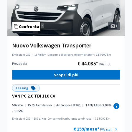
1
Confronta
Nuovo Volkswagen Transporter
Emissioni CO2**:
187 g/km
·
Consumo di carburante combinato**:
7.1 l/100 km
€ 44.085*
Prezzo da
IVA incl.
Scopri di più
Leasing
VAN PC 2.0 TDI 110 CV
59 rate
|
15.254 km/anno
|
Anticipo € 8.361
|
TAN/TAEG 2.99%
- 3.85%
Emissioni CO2**: 187 g/Km
·
Consumo di carburante combinato**: 7.1 l/100 Km
€ 159/mese*
IVA escl.