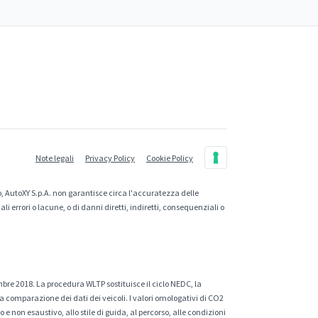
Note legali
Privacy Policy
Cookie Policy
, AutoXY S.p.A. non garantisce circa l'accuratezza delle
 errori o lacune, o di danni diretti, indiretti, consequenziali o
mbre 2018. La procedura WLTP sostituisce il ciclo NEDC, la
a comparazione dei dati dei veicoli. I valori omologativi di CO2
e non esaustivo, allo stile di guida, al percorso, alle condizioni