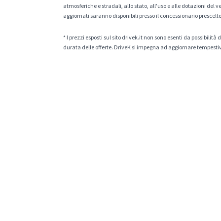
atmosferiche e stradali, allo stato, all'uso e alle dotazioni del 
aggiornati saranno disponibili presso il concessionario prescelto
* I prezzi esposti sul sito drivek.it non sono esenti da possibili
durata delle offerte. DriveK si impegna ad aggiornare tempestiv