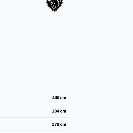
440
cm
184
cm
179
cm