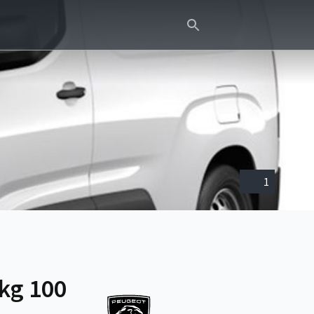
1
kg 100