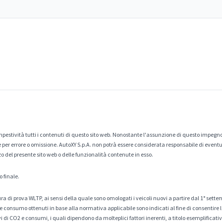
estività tutti i contenuti di questo sito web. Nonostante l'assunzione di questo impegno
er errore o omissione. AutoXY S.p.A. non potrà essere considerata responsabile di eventuali
zo del presente sito web o delle funzionalità contenute in esso.
o finale.
a di prova WLTP, ai sensi della quale sono omologati i veicoli nuovi a partire dal 1° sette
 consumo ottenuti in base alla normativa applicabile sono indicati al fine di consentire l
di CO2 e consumi, i quali dipendono da molteplici fattori inerenti, a titolo esemplificativo 