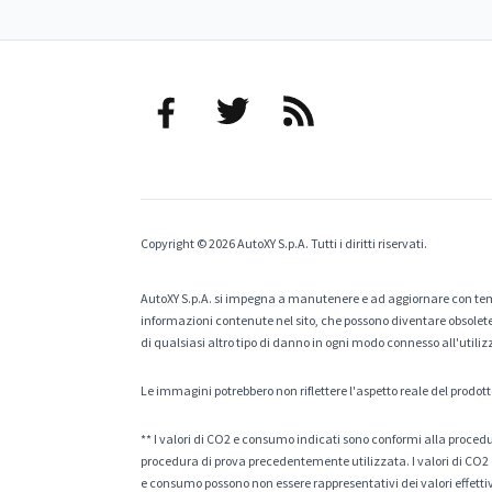
Copyright © 2026 AutoXY S.p.A. Tutti i diritti riservati.
AutoXY S.p.A. si impegna a manutenere e ad aggiornare con temp
informazioni contenute nel sito, che possono diventare obsolete p
di qualsiasi altro tipo di danno in ogni modo connesso all'utiliz
Le immagini potrebbero non riflettere l'aspetto reale del prodott
** I valori di CO2 e consumo indicati sono conformi alla procedur
procedura di prova precedentemente utilizzata. I valori di CO2 e
e consumo possono non essere rappresentativi dei valori effettivi 