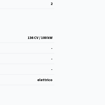
2
136 CV / 100 kW
-
-
-
elettrico