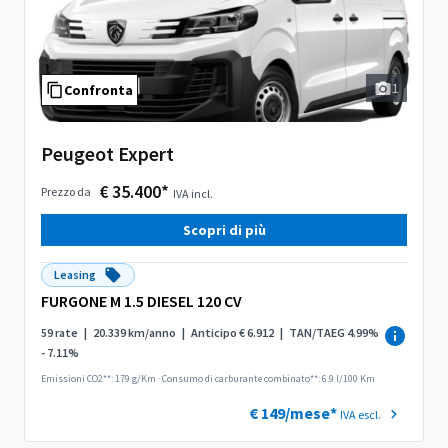
1
Confronta
Peugeot Expert
€ 35.400*
Prezzo da
IVA incl.
Scopri di più
Leasing
FURGONE M 1.5 DIESEL 120 CV
59 rate
|
20.339 km/anno
|
Anticipo € 6.912
|
TAN/TAEG 4.99%
- 7.11%
Emissioni CO2**: 179 g/Km
·
Consumo di carburante combinato**: 6.9 l/100 Km
€ 149/mese*
IVA escl.