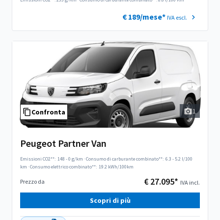
€ 189/mese*
IVA escl.
1
Confronta
Peugeot Partner Van
Emissioni CO2**:
148 - 0 g/km
·
Consumo di carburante combinato**:
6.3 - 5.2 l/100
km
·
Consumo elettrico combinato**:
19.2 kWh/100km
€ 27.095*
Prezzo da
IVA incl.
Scopri di più