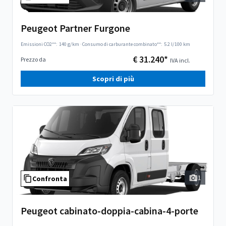
Peugeot Partner Furgone
Emissioni CO2**:
140 g/km
·
Consumo di carburante combinato**:
5.2 l/100 km
€ 31.240*
Prezzo da
IVA incl.
Scopri di più
1
Confronta
Peugeot cabinato-doppia-cabina-4-porte