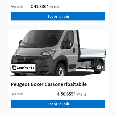
€ 41.330*
Prezzo da
IVA incl.
Scopri di più
1
Confronta
Peugeot Boxer Cassone ribaltabile
€ 50.655*
Prezzo da
IVA incl.
Scopri di più