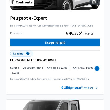
1
Confronta
Peugeot e-Expert
Emissioni CO2**:
0 g/km
·
Consumo elettrico combinato**:
24.1 - 24 kWh/100km
€ 46.385*
Prezzo da
IVA incl.
Scopri di più
Leasing
FURGONE M 100 KW 49 KWH
60 rate
|
20.000 km/anno
|
Anticipo € 7.796
|
TAN/TAEG 4.99%
- 7.23%
Emissioni CO2**: 0 g/Km
·
Consumo elettrico combinato**: 24.1 KWh/100 Km
€ 159/mese*
IVA escl.