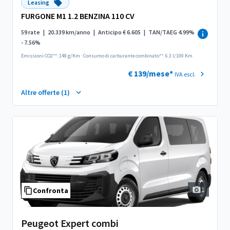
Leasing
FURGONE M1 1.2 BENZINA 110 CV
59 rate
|
20.339 km/anno
|
Anticipo € 6.605
|
TAN/TAEG 4.99%
- 7.56%
Emissioni CO2**: 148 g/Km
·
Consumo di carburante combinato**: 6.3 l/100 Km
€ 139/mese*
IVA escl.
Altre offerte (1)
1
Confronta
Peugeot Expert combi