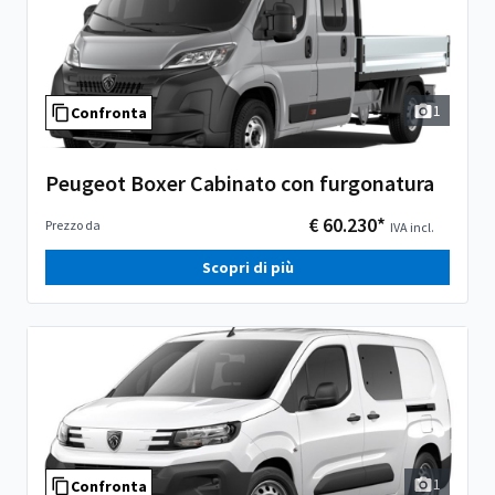
1
Confronta
Peugeot Boxer Cabinato con furgonatura
€ 60.230*
Prezzo da
IVA incl.
Scopri di più
1
Confronta