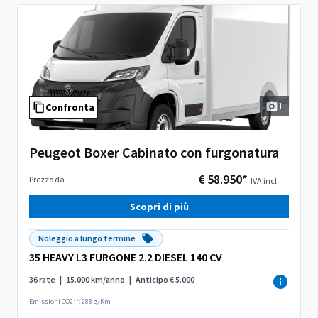
1
Confronta
Peugeot Boxer Cabinato con furgonatura
€ 58.950*
Prezzo da
IVA incl.
Scopri di più
Noleggio a lungo termine
35 HEAVY L3 FURGONE 2.2 DIESEL 140 CV
36 rate
|
15.000 km/anno
|
Anticipo € 5.000
Emissioni CO2**: 288 g/Km