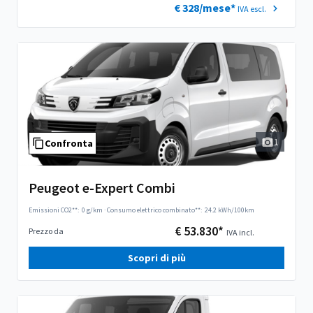
€ 328/mese*
IVA escl.
1
Confronta
Peugeot e-Expert Combi
Emissioni CO2**:
0 g/km
·
Consumo elettrico combinato**:
24.2 kWh/100km
€ 53.830*
Prezzo da
IVA incl.
Scopri di più