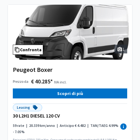
1
Confronta
Peugeot Boxer
€ 40.285*
Prezzo da
IVA incl.
Scopri di più
Leasing
30 L2H1 DIESEL 120 CV
59 rate
|
20.339 km/anno
|
Anticipo € 4.482
|
TAN/TAEG 4.99%
- 7.05%
Emissioni CO2**: 233 g/Km
·
Consumo di carburante combinato**: 8.8 l/100 Km