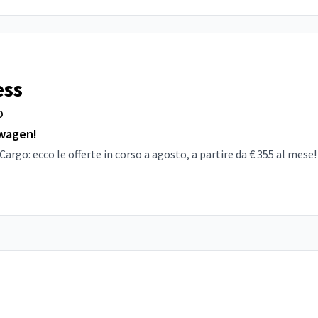
ess
o
swagen!
go: ecco le offerte in corso a agosto, a partire da € 355 al mese!