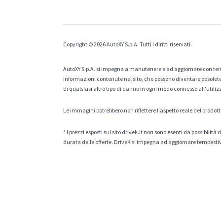
Copyright © 2026 AutoXY S.p.A. Tutti i diritti riservati.
AutoXY S.p.A. si impegna a manutenere e ad aggiornare con temp
informazioni contenute nel sito, che possono diventare obsolete p
di qualsiasi altro tipo di danno in ogni modo connesso all'utiliz
Le immagini potrebbero non riflettere l'aspetto reale del prodott
* I prezzi esposti sul sito drivek.it non sono esenti da possibili
durata delle offerte. DriveK si impegna ad aggiornare tempestiv