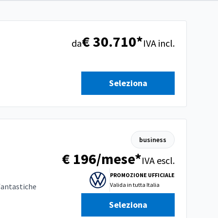
€ 30.710*
da
IVA incl.
Seleziona
business
€ 196/mese*
IVA escl.
PROMOZIONE UFFICIALE
Valida in
tutta Italia
fantastiche
Seleziona