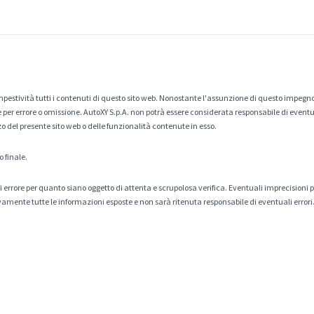
estività tutti i contenuti di questo sito web. Nonostante l'assunzione di questo impegno
er errore o omissione. AutoXY S.p.A. non potrà essere considerata responsabile di eventuali
zo del presente sito web o delle funzionalità contenute in esso.
o finale.
tà di errore per quanto siano oggetto di attenta e scrupolosa verifica. Eventuali imprecisioni
amente tutte le informazioni esposte e non sarà ritenuta responsabile di eventuali errori