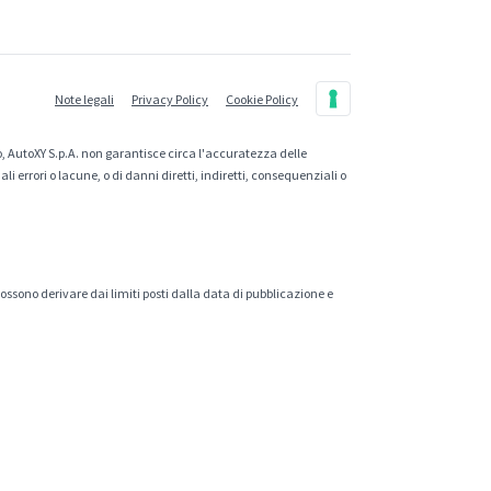
Note legali
Privacy Policy
Cookie Policy
, AutoXY S.p.A. non garantisce circa l'accuratezza delle
 errori o lacune, o di danni diretti, indiretti, consequenziali o
 possono derivare dai limiti posti dalla data di pubblicazione e
.