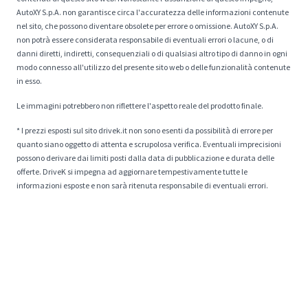
AutoXY S.p.A. non garantisce circa l'accuratezza delle informazioni contenute
nel sito, che possono diventare obsolete per errore o omissione. AutoXY S.p.A.
non potrà essere considerata responsabile di eventuali errori o lacune, o di
danni diretti, indiretti, consequenziali o di qualsiasi altro tipo di danno in ogni
modo connesso all'utilizzo del presente sito web o delle funzionalità contenute
in esso.
Le immagini potrebbero non riflettere l'aspetto reale del prodotto finale.
* I prezzi esposti sul sito drivek.it non sono esenti da possibilità di errore per
quanto siano oggetto di attenta e scrupolosa verifica. Eventuali imprecisioni
possono derivare dai limiti posti dalla data di pubblicazione e durata delle
offerte. DriveK si impegna ad aggiornare tempestivamente tutte le
informazioni esposte e non sarà ritenuta responsabile di eventuali errori.