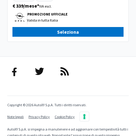
€ 339/mese*
IVA escl.
PROMOZIONE UFFICIALE
Valida in
tutta Italia
Seleziona
Copyright © 2026 AutoXY S.p.A. Tutti i diritti riservati.
Note legali
Privacy Policy
Cookie Policy
AutoXY S.p.A. si impegna a manutenere e ad aggiornare con tempestività tutti i
contenuti di questo sito web. Nonostante l'assunzione di questo impegno,