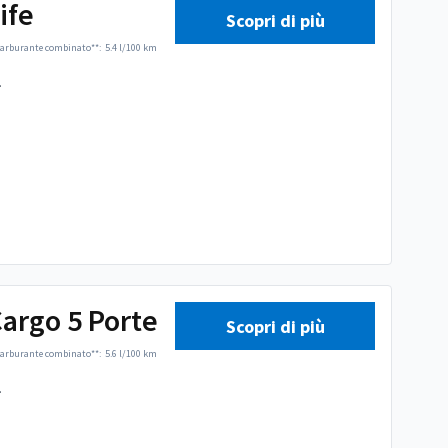
ife
Scopri di più
arburante combinato**:
5.4 l/100 km
.
argo 5 Porte
Scopri di più
arburante combinato**:
5.6 l/100 km
.