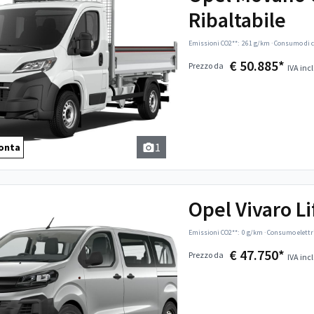
Ribaltabile
Emissioni CO2**:
261 g/km
·
Consumo di c
€ 50.885*
Prezzo da
IVA incl
1
onta
Opel Vivaro Li
Emissioni CO2**:
0 g/km
·
Consumo elettr
€ 47.750*
Prezzo da
IVA incl