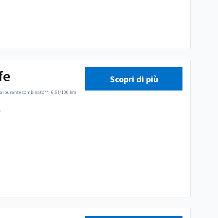
fe
Scopri di più
arburante combinato**:
6.5 l/100 km
.