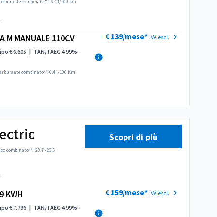
arburante combinato**:
6.4 l/100 km
.
€ 139/mese*
NA M MANUALE 110CV
IVA escl.
ipo € 6.605
|
TAN/TAEG 4.99% -
arburante combinato**: 6.4 l/100 Km
ectric
Scopri di più
ico combinato**:
23.7 - 23.6
.
€ 159/mese*
49 KWH
IVA escl.
ipo € 7.796
|
TAN/TAEG 4.99% -