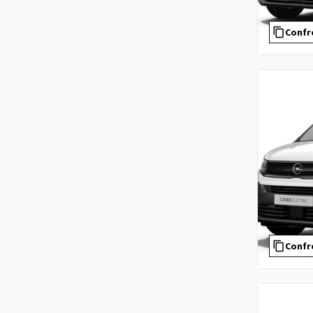
Confr
Confr