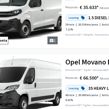
€ 35.633*
Prezzo da
IVA incl
1.5 DIESE
Leasing
59 rate
|
20.339 km/anno
|
Antic
7.11%
Emissioni CO2**: 169 g/Km
·
Consumo di c
1
onta
Opel Movano E
Emissioni CO2**:
0 g/km
·
Consumo elettr
€ 66.500*
Prezzo da
IVA incl
35 HEAVY 
Leasing
60 rate
|
20.000 km/anno
|
Antic
6.61%
Emissioni CO2**: 0 g/Km
·
Consumo elettr