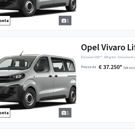
1
onta
Opel Vivaro Li
Emissioni CO2**:
180 g/km
·
Consumo di c
€ 37.250*
Prezzo da
IVA incl
1
onta