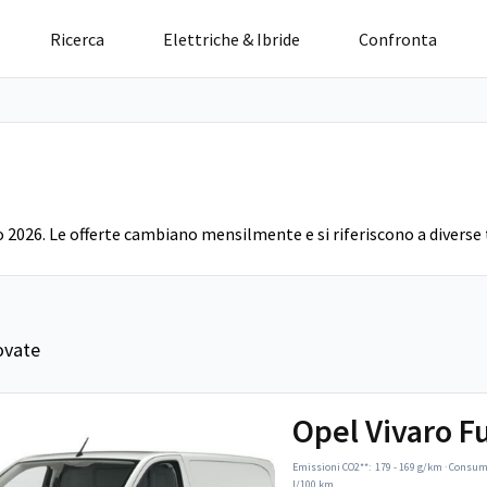
Ricerca
Elettriche & Ibride
Confronta
o 2026. Le offerte cambiano mensilmente e si riferiscono a diverse 
ovate
Opel Vivaro F
Emissioni CO2**:
179 - 169 g/km
·
Consumo
l/100 km