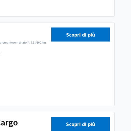
Scopri di più
arburante combinato**:
7.2 l/100 km
.
Cargo
Scopri di più