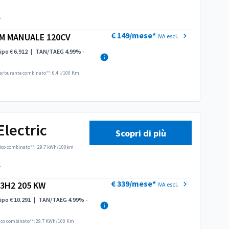
.
€ 149/mese*
L M MANUALE 120CV
IVA escl.
ipo € 6.912
|
TAN/TAEG 4.99% -
arburante combinato**: 6.4 l/100 Km
lectric
Scopri di più
ico combinato**:
29.7 kWh/100km
.
€ 339/mese*
L3H2 205 KW
IVA escl.
ipo € 10.291
|
TAN/TAEG 4.99% -
ico combinato**: 29.7 KWh/100 Km