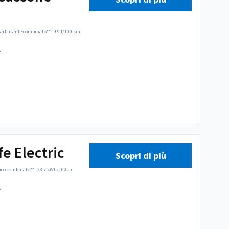
arburante combinato**:
9.9 l/100 km
.
fe Electric
Scopri di più
ico combinato**:
23.7 kWh/100km
.