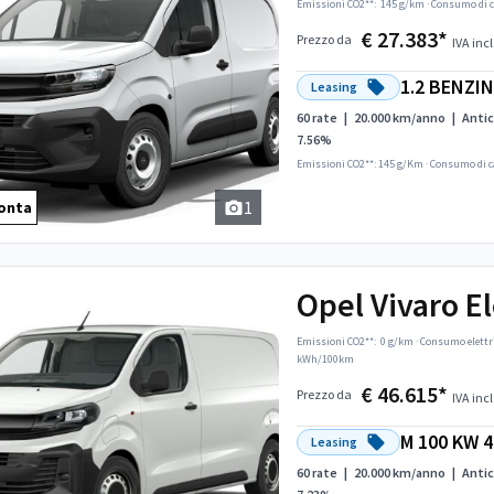
Emissioni CO2**:
145 g/km
·
Consumo di c
€ 27.383*
Prezzo da
IVA incl
1.2 BENZI
Leasing
60 rate
|
20.000 km/anno
|
Antic
7.56%
Emissioni CO2**: 145 g/Km
·
Consumo di c
1
onta
Opel Vivaro El
Emissioni CO2**:
0 g/km
·
Consumo elettr
kWh/100km
€ 46.615*
Prezzo da
IVA incl
M 100 KW 
Leasing
60 rate
|
20.000 km/anno
|
Antic