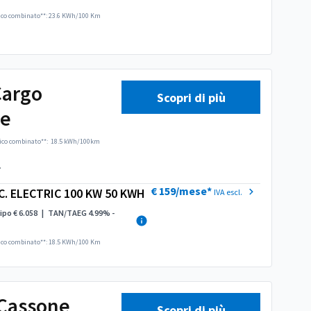
ico combinato**: 23.6 KWh/100 Km
Cargo
Scopri di più
te
ico combinato**:
18.5 kWh/100km
.
€ 159/mese*
C. ELECTRIC 100 KW 50 KWH
IVA escl.
ipo € 6.058
|
TAN/TAEG 4.99% -
ico combinato**: 18.5 KWh/100 Km
Cassone
Scopri di più