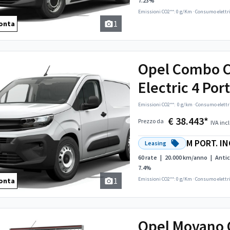
7.23%
Emissioni CO2**: 0 g/Km
·
Consumo elettr
1
onta
Opel Combo 
Electric 4 Por
Emissioni CO2**:
0 g/km
·
Consumo elettr
€ 38.443*
Prezzo da
IVA incl
M PORT. IN
Leasing
60 rate
|
20.000 km/anno
|
Antic
7.4%
1
Emissioni CO2**: 0 g/Km
·
Consumo elettr
onta
Opel Movano 