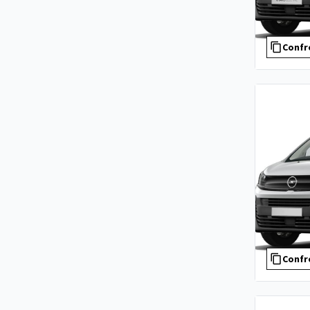
Confr
Confr