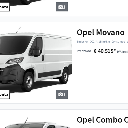
1
onta
Opel Movano
Emissioni CO2**:
188 g/km
·
Consumo di c
€ 40.515*
Prezzo da
IVA incl
1
onta
Opel Combo 