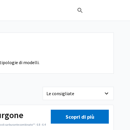
tipologie di modelli.
urgone
Scopri di più
 di carburante combinato**:
6.8 - 6.4