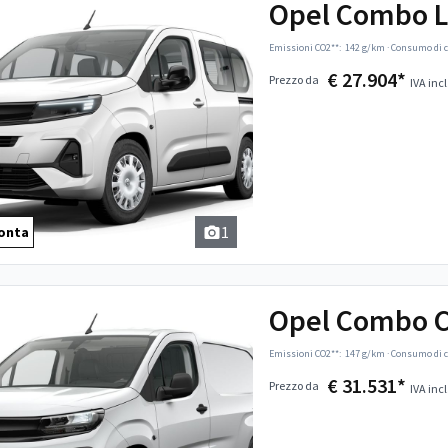
Opel Combo L
Emissioni CO2**:
142 g/km
·
Consumo di c
€ 27.904*
Prezzo da
IVA incl
1
onta
Opel Combo C
Emissioni CO2**:
147 g/km
·
Consumo di c
€ 31.531*
Prezzo da
IVA incl