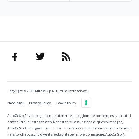
Copyright © 2026 AutoXY S.p.A. Tutti i diritti riservati.
Note legali
Privacy Policy
Cookie Policy
AutoXY S.p.A. si impegna a manutenere e ad aggiornare con tempestività tutti i
contenuti di questo sito web. Nonostante l'assunzione di questo impegno,
AutoXY S.p.A. non garantisce circa l'accuratezza delle informazioni contenute
nel sito, che possono diventare obsolete per errore o omissione. AutoXY S.p.A.