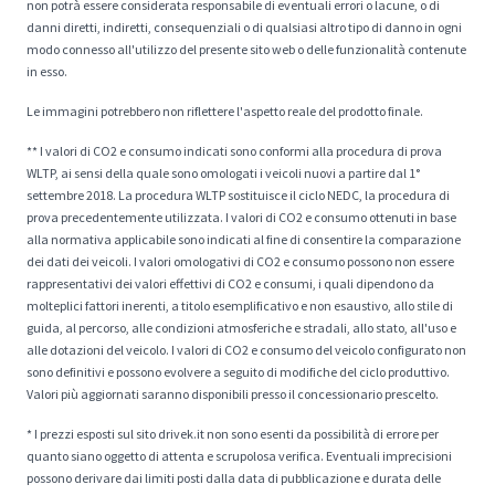
non potrà essere considerata responsabile di eventuali errori o lacune, o di
danni diretti, indiretti, consequenziali o di qualsiasi altro tipo di danno in ogni
modo connesso all'utilizzo del presente sito web o delle funzionalità contenute
in esso.
Le immagini potrebbero non riflettere l'aspetto reale del prodotto finale.
** I valori di CO2 e consumo indicati sono conformi alla procedura di prova
WLTP, ai sensi della quale sono omologati i veicoli nuovi a partire dal 1°
settembre 2018. La procedura WLTP sostituisce il ciclo NEDC, la procedura di
prova precedentemente utilizzata. I valori di CO2 e consumo ottenuti in base
alla normativa applicabile sono indicati al fine di consentire la comparazione
dei dati dei veicoli. I valori omologativi di CO2 e consumo possono non essere
rappresentativi dei valori effettivi di CO2 e consumi, i quali dipendono da
molteplici fattori inerenti, a titolo esemplificativo e non esaustivo, allo stile di
guida, al percorso, alle condizioni atmosferiche e stradali, allo stato, all'uso e
alle dotazioni del veicolo. I valori di CO2 e consumo del veicolo configurato non
sono definitivi e possono evolvere a seguito di modifiche del ciclo produttivo.
Valori più aggiornati saranno disponibili presso il concessionario prescelto.
* I prezzi esposti sul sito drivek.it non sono esenti da possibilità di errore per
quanto siano oggetto di attenta e scrupolosa verifica. Eventuali imprecisioni
possono derivare dai limiti posti dalla data di pubblicazione e durata delle