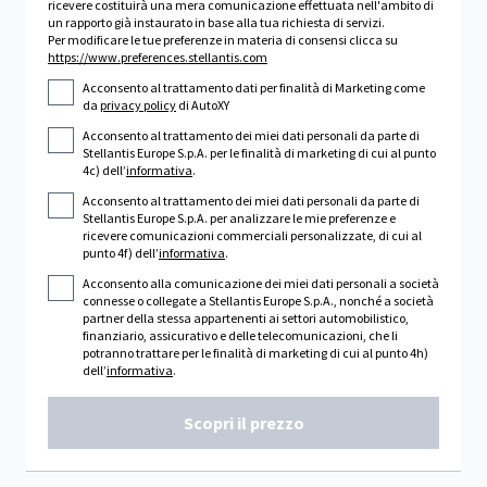
ricevere costituirà una mera comunicazione effettuata nell'ambito di
un rapporto già instaurato in base alla tua richiesta di servizi.
Per modificare le tue preferenze in materia di consensi clicca su
https://www.preferences.stellantis.com
Acconsento al trattamento dati per finalità di Marketing come
da
privacy policy
di AutoXY
Acconsento al trattamento dei miei dati personali da parte di
Stellantis Europe S.p.A. per le finalità di marketing di cui al punto
4c) dell’
informativa
.
Acconsento al trattamento dei miei dati personali da parte di
Stellantis Europe S.p.A. per analizzare le mie preferenze e
ricevere comunicazioni commerciali personalizzate, di cui al
punto 4f) dell’
informativa
.
Acconsento alla comunicazione dei miei dati personali a società
connesse o collegate a Stellantis Europe S.p.A., nonché a società
partner della stessa appartenenti ai settori automobilistico,
finanziario, assicurativo e delle telecomunicazioni, che li
potranno trattare per le finalità di marketing di cui al punto 4h)
dell’
informativa
.
Scopri il prezzo