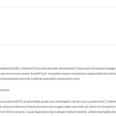
estività tutti i contenuti di questo sito web. Nonostante l'assunzione di questo impegno
er errore o omissione. AutoXY S.p.A. non potrà essere considerata responsabile di eventuali
zo del presente sito web o delle funzionalità contenute in esso.
o finale.
a di prova WLTP, ai sensi della quale sono omologati i veicoli nuovi a partire dal 1° sette
 consumo ottenuti in base alla normativa applicabile sono indicati al fine di consentire l
di CO2 e consumi, i quali dipendono da molteplici fattori inerenti, a titolo esemplificativo 