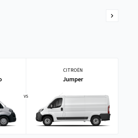
CITROËN
o
Jumper
VS