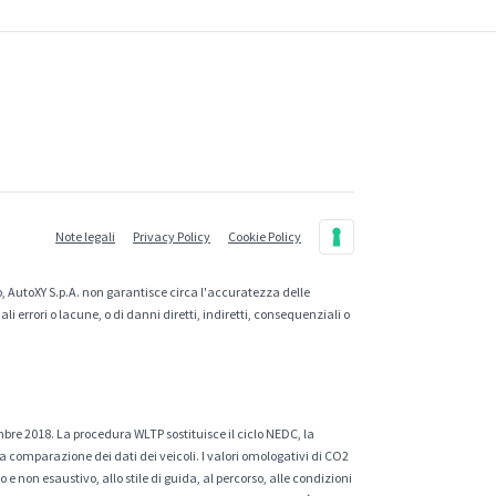
Note legali
Privacy Policy
Cookie Policy
, AutoXY S.p.A. non garantisce circa l'accuratezza delle
 errori o lacune, o di danni diretti, indiretti, consequenziali o
mbre 2018. La procedura WLTP sostituisce il ciclo NEDC, la
a comparazione dei dati dei veicoli. I valori omologativi di CO2
e non esaustivo, allo stile di guida, al percorso, alle condizioni