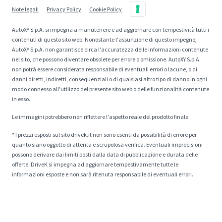
Note legali
Privacy Policy
Cookie Policy
AutoXY S.p.A. si impegna a manutenere e ad aggiornare con tempestività tutti i
contenuti di questo sito web. Nonostante l'assunzione di questo impegno,
AutoXY S.p.A. non garantisce circa l'accuratezza delle informazioni contenute
nel sito, che possono diventare obsolete per errore o omissione. AutoXY S.p.A.
non potrà essere considerata responsabile di eventuali errori o lacune, o di
danni diretti, indiretti, consequenziali o di qualsiasi altro tipo di danno in ogni
modo connesso all'utilizzo del presente sito web o delle funzionalità contenute
in esso.
Le immagini potrebbero non riflettere l'aspetto reale del prodotto finale.
* I prezzi esposti sul sito drivek.it non sono esenti da possibilità di errore per
quanto siano oggetto di attenta e scrupolosa verifica. Eventuali imprecisioni
possono derivare dai limiti posti dalla data di pubblicazione e durata delle
offerte. DriveK si impegna ad aggiornare tempestivamente tutte le
informazioni esposte e non sarà ritenuta responsabile di eventuali errori.