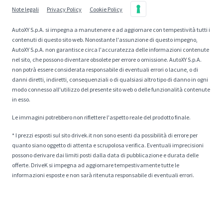
Note legali
Privacy Policy
Cookie Policy
AutoXY S.p.A. si impegna a manutenere e ad aggiornare con tempestività tutti i
contenuti di questo sito web. Nonostante l'assunzione di questo impegno,
AutoXY S.p.A. non garantisce circa l'accuratezza delle informazioni contenute
nel sito, che possono diventare obsolete per errore o omissione. AutoXY S.p.A.
non potrà essere considerata responsabile di eventuali errori o lacune, o di
danni diretti, indiretti, consequenziali o di qualsiasi altro tipo di danno in ogni
modo connesso all'utilizzo del presente sito web o delle funzionalità contenute
in esso.
Le immagini potrebbero non riflettere l'aspetto reale del prodotto finale.
* I prezzi esposti sul sito drivek.it non sono esenti da possibilità di errore per
quanto siano oggetto di attenta e scrupolosa verifica. Eventuali imprecisioni
possono derivare dai limiti posti dalla data di pubblicazione e durata delle
offerte. DriveK si impegna ad aggiornare tempestivamente tutte le
informazioni esposte e non sarà ritenuta responsabile di eventuali errori.