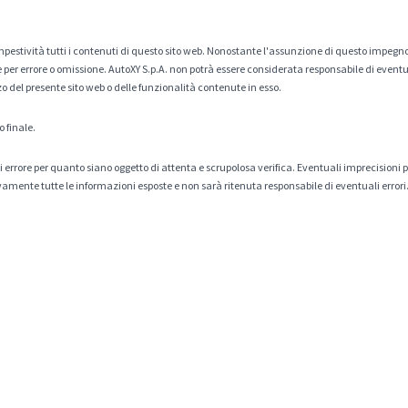
estività tutti i contenuti di questo sito web. Nonostante l'assunzione di questo impegno
er errore o omissione. AutoXY S.p.A. non potrà essere considerata responsabile di eventuali
zo del presente sito web o delle funzionalità contenute in esso.
o finale.
tà di errore per quanto siano oggetto di attenta e scrupolosa verifica. Eventuali imprecisioni
amente tutte le informazioni esposte e non sarà ritenuta responsabile di eventuali errori