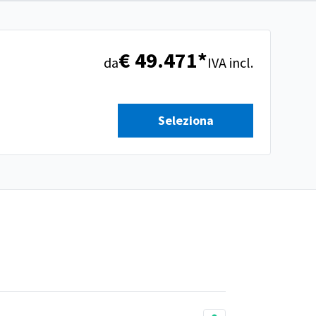
€ 49.471*
da
IVA incl.
Seleziona