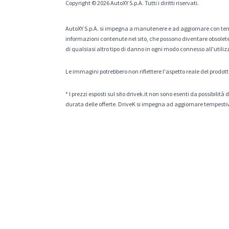
Copyright © 2026 AutoXY S.p.A. Tutti i diritti riservati.
AutoXY S.p.A. si impegna a manutenere e ad aggiornare con temp
informazioni contenute nel sito, che possono diventare obsolete p
di qualsiasi altro tipo di danno in ogni modo connesso all'utiliz
Le immagini potrebbero non riflettere l'aspetto reale del prodott
* I prezzi esposti sul sito drivek.it non sono esenti da possibili
durata delle offerte. DriveK si impegna ad aggiornare tempestiv