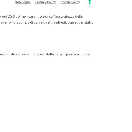
Note legali
Privacy Policy
Cookie Policy
, AutoXY S.p.A. non garantisce circa l'accuratezza delle
 errori o lacune, o di danni diretti, indiretti, consequenziali o
 possono derivare dai limiti posti dalla data di pubblicazione e
.