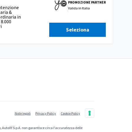
PROMOZIONE PARTNER
tenzione
Valida in
Italia
aria &
rdinaria in
 8.000
i
Seleziona
Note legali
Privacy Policy
Cookie Policy
, AutoXY S.p.A. non garantisce circa l'accuratezza delle