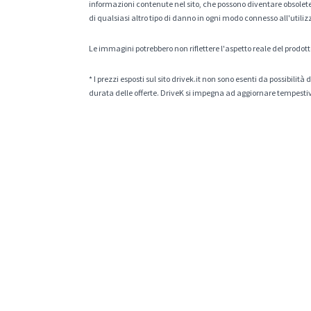
informazioni contenute nel sito, che possono diventare obsolete p
di qualsiasi altro tipo di danno in ogni modo connesso all'utiliz
Le immagini potrebbero non riflettere l'aspetto reale del prodott
* I prezzi esposti sul sito drivek.it non sono esenti da possibili
durata delle offerte. DriveK si impegna ad aggiornare tempestiv