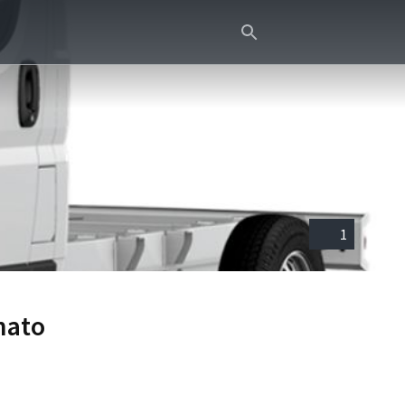
1
nato