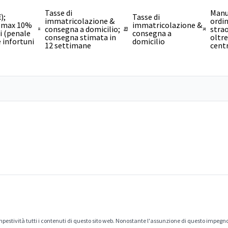
Tasse di
Manu
);
Tasse di
immatricolazione &
ordin
e max 10%
immatricolazione &
consegna a domicilio;
strao
ni (penale
consegna a
consegna stimata in
oltre
 infortuni
domicilio
12 settimane
centr
estività tutti i contenuti di questo sito web. Nonostante l'assunzione di questo impegno