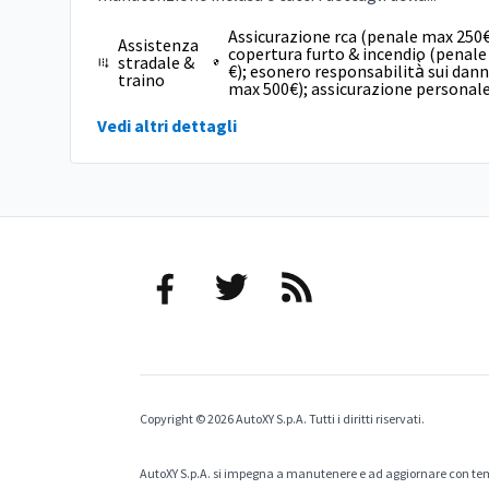
Assicurazione rca (penale max 250€
Assistenza
copertura furto & incendio (penal
stradale &
€); esonero responsabilità̀ sui dan
traino
max 500€); assicurazione personale
Vedi altri dettagli
Copyright © 2026 AutoXY S.p.A. Tutti i diritti riservati.
AutoXY S.p.A. si impegna a manutenere e ad aggiornare con temp