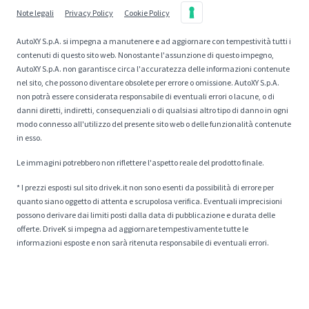
Note legali
Privacy Policy
Cookie Policy
AutoXY S.p.A. si impegna a manutenere e ad aggiornare con tempestività tutti i
contenuti di questo sito web. Nonostante l'assunzione di questo impegno,
AutoXY S.p.A. non garantisce circa l'accuratezza delle informazioni contenute
nel sito, che possono diventare obsolete per errore o omissione. AutoXY S.p.A.
non potrà essere considerata responsabile di eventuali errori o lacune, o di
danni diretti, indiretti, consequenziali o di qualsiasi altro tipo di danno in ogni
modo connesso all'utilizzo del presente sito web o delle funzionalità contenute
in esso.
Le immagini potrebbero non riflettere l'aspetto reale del prodotto finale.
* I prezzi esposti sul sito drivek.it non sono esenti da possibilità di errore per
quanto siano oggetto di attenta e scrupolosa verifica. Eventuali imprecisioni
possono derivare dai limiti posti dalla data di pubblicazione e durata delle
offerte. DriveK si impegna ad aggiornare tempestivamente tutte le
informazioni esposte e non sarà ritenuta responsabile di eventuali errori.