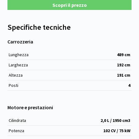
Scopri il prezzo
Specifiche tecniche
Carrozzeria
Lunghezza
489
cm
Larghezza
192
cm
Altezza
191
cm
Posti
4
Motore e prestazioni
Cilindrata
2,0 L / 1950 cm
3
Potenza
102 CV / 75 kW