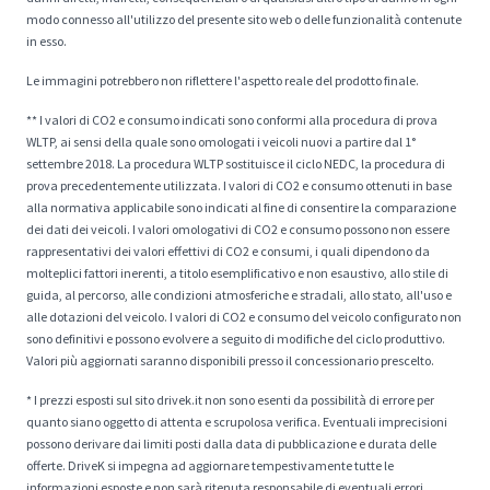
modo connesso all'utilizzo del presente sito web o delle funzionalità contenute
in esso.
Le immagini potrebbero non riflettere l'aspetto reale del prodotto finale.
** I valori di CO2 e consumo indicati sono conformi alla procedura di prova
WLTP, ai sensi della quale sono omologati i veicoli nuovi a partire dal 1°
settembre 2018. La procedura WLTP sostituisce il ciclo NEDC, la procedura di
prova precedentemente utilizzata. I valori di CO2 e consumo ottenuti in base
alla normativa applicabile sono indicati al fine di consentire la comparazione
dei dati dei veicoli. I valori omologativi di CO2 e consumo possono non essere
rappresentativi dei valori effettivi di CO2 e consumi, i quali dipendono da
molteplici fattori inerenti, a titolo esemplificativo e non esaustivo, allo stile di
guida, al percorso, alle condizioni atmosferiche e stradali, allo stato, all'uso e
alle dotazioni del veicolo. I valori di CO2 e consumo del veicolo configurato non
sono definitivi e possono evolvere a seguito di modifiche del ciclo produttivo.
Valori più aggiornati saranno disponibili presso il concessionario prescelto.
* I prezzi esposti sul sito drivek.it non sono esenti da possibilità di errore per
quanto siano oggetto di attenta e scrupolosa verifica. Eventuali imprecisioni
possono derivare dai limiti posti dalla data di pubblicazione e durata delle
offerte. DriveK si impegna ad aggiornare tempestivamente tutte le
informazioni esposte e non sarà ritenuta responsabile di eventuali errori.