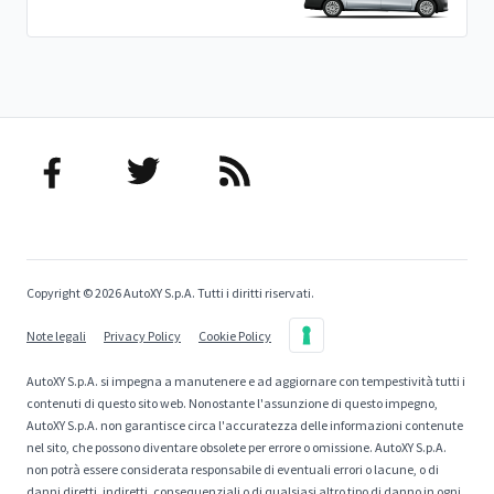
Copyright © 2026 AutoXY S.p.A. Tutti i diritti riservati.
Note legali
Privacy Policy
Cookie Policy
AutoXY S.p.A. si impegna a manutenere e ad aggiornare con tempestività tutti i
contenuti di questo sito web. Nonostante l'assunzione di questo impegno,
AutoXY S.p.A. non garantisce circa l'accuratezza delle informazioni contenute
nel sito, che possono diventare obsolete per errore o omissione. AutoXY S.p.A.
non potrà essere considerata responsabile di eventuali errori o lacune, o di
danni diretti, indiretti, consequenziali o di qualsiasi altro tipo di danno in ogni