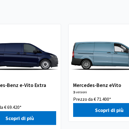
es-Benz e-Vito Extra
Mercedes-Benz eVito
1
versioni
Prezzo da € 71.400*
a € 69.420*
Scopri di più
Scopri di più