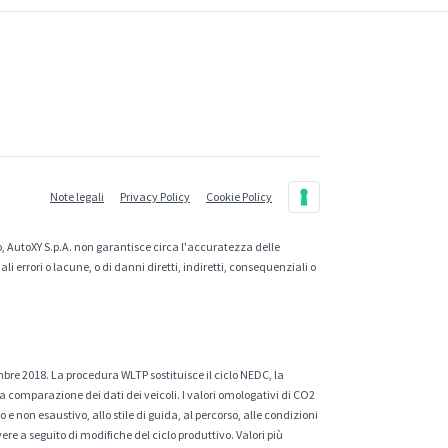
Note legali
Privacy Policy
Cookie Policy
, AutoXY S.p.A. non garantisce circa l'accuratezza delle
 errori o lacune, o di danni diretti, indiretti, consequenziali o
mbre 2018. La procedura WLTP sostituisce il ciclo NEDC, la
a comparazione dei dati dei veicoli. I valori omologativi di CO2
e non esaustivo, allo stile di guida, al percorso, alle condizioni
ere a seguito di modifiche del ciclo produttivo. Valori più