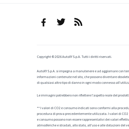
Copyright © 2026 AutoXY S.p.A. Tutti i diritti riservati.
AutoXY S.p.A. si impegna a manutenere e ad aggiornare con temp
informazioni contenute nel sito, che possono diventare obsolete p
di qualsiasi altro tipo di danno in ogni modo connesso all'utiliz
Le immagini potrebbero non riflettere l'aspetto reale del prodott
** I valori di CO2 e consumo indicati sono conformi alla procedur
procedura di prova precedentemente utilizzata. I valori di CO2 e
e consumo possono non essere rappresentativi dei valori effettivi 
atmosferiche e stradali, allo stato, all'uso e alle dotazioni del 