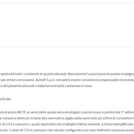
estività tutti i contenuti di questo sito web. Nonostante l'assunzione di questo impegno
er errore o omissione. AutoXY S.p.A. non potrà essere considerata responsabile di eventuali
zo del presente sito web o delle funzionalità contenute in esso.
o finale.
a di prova WLTP, ai sensi della quale sono omologati i veicoli nuovi a partire dal 1° sette
 consumo ottenuti in base alla normativa applicabile sono indicati al fine di consentire l
di CO2 e consumi, i quali dipendono da molteplici fattori inerenti, a titolo esemplificativo 
veicolo. I valori di CO2 e consumo del veicolo configurato non sono definitivi e possono evolv