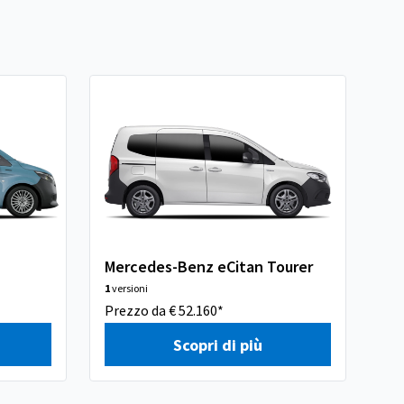
Mercedes-Benz eCitan Tourer
Me
1
versioni
1
ver
Prezzo da € 52.160*
Pre
Scopri di più