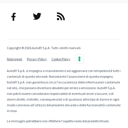
Copyright © 2026 AutoXY S.p.A. Tutti i diritti riservati.
Note legali
Privacy Policy
Cookie Policy
AutoXY S.p.A. si impegna a manutenere e ad aggiornare con tempestività tutti i
contenuti di questo sito web. Nonostante l'assunzione di questo impegno,
AutoXY S.p.A. non garantisce circa l'accuratezza delle informazioni contenute
nel sito, che possono diventare obsolete per errore o omissione. AutoXY S.p.A.
non potrà essere considerata responsabile di eventuali errori o lacune, o di
danni diretti, indiretti, consequenziali o di qualsiasi altro tipo di danno in ogni
modo connesso all'utilizzo del presente sito web o delle funzionalità contenute
in esso.
Le immagini potrebbero non riflettere l'aspetto reale del prodotto finale.