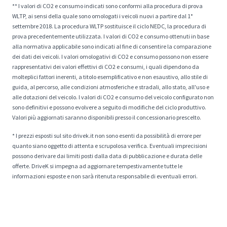
** I valori di CO2 e consumo indicati sono conformi alla procedura di prova
WLTP, ai sensi della quale sono omologati i veicoli nuovi a partire dal 1°
settembre 2018. La procedura WLTP sostituisce il ciclo NEDC, la procedura di
prova precedentemente utilizzata. I valori di CO2 e consumo ottenuti in base
alla normativa applicabile sono indicati al fine di consentire la comparazione
dei dati dei veicoli. I valori omologativi di CO2 e consumo possono non essere
rappresentativi dei valori effettivi di CO2 e consumi, i quali dipendono da
molteplici fattori inerenti, a titolo esemplificativo e non esaustivo, allo stile di
guida, al percorso, alle condizioni atmosferiche e stradali, allo stato, all'uso e
alle dotazioni del veicolo. I valori di CO2 e consumo del veicolo configurato non
sono definitivi e possono evolvere a seguito di modifiche del ciclo produttivo.
Valori più aggiornati saranno disponibili presso il concessionario prescelto.
* I prezzi esposti sul sito drivek.it non sono esenti da possibilità di errore per
quanto siano oggetto di attenta e scrupolosa verifica. Eventuali imprecisioni
possono derivare dai limiti posti dalla data di pubblicazione e durata delle
offerte. DriveK si impegna ad aggiornare tempestivamente tutte le
informazioni esposte e non sarà ritenuta responsabile di eventuali errori.