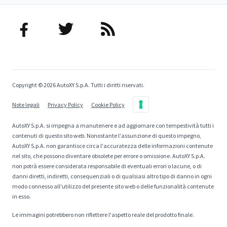
Copyright © 2026 AutoXY S.p.A. Tutti i diritti riservati.
Note legali
Privacy Policy
Cookie Policy
AutoXY S.p.A. si impegna a manutenere e ad aggiornare con tempestività tutti i
contenuti di questo sito web. Nonostante l'assunzione di questo impegno,
AutoXY S.p.A. non garantisce circa l'accuratezza delle informazioni contenute
nel sito, che possono diventare obsolete per errore o omissione. AutoXY S.p.A.
non potrà essere considerata responsabile di eventuali errori o lacune, o di
danni diretti, indiretti, consequenziali o di qualsiasi altro tipo di danno in ogni
modo connesso all'utilizzo del presente sito web o delle funzionalità contenute
in esso.
Le immagini potrebbero non riflettere l'aspetto reale del prodotto finale.