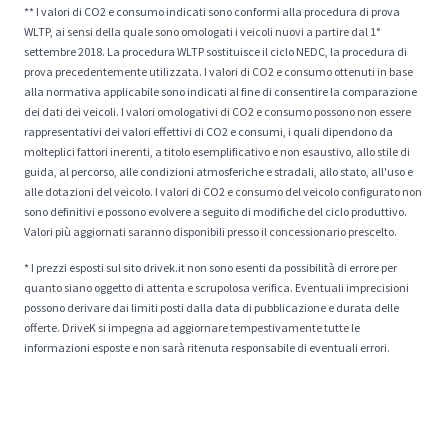
** I valori di CO2 e consumo indicati sono conformi alla procedura di prova
WLTP, ai sensi della quale sono omologati i veicoli nuovi a partire dal 1°
settembre 2018. La procedura WLTP sostituisce il ciclo NEDC, la procedura di
prova precedentemente utilizzata. I valori di CO2 e consumo ottenuti in base
alla normativa applicabile sono indicati al fine di consentire la comparazione
dei dati dei veicoli. I valori omologativi di CO2 e consumo possono non essere
rappresentativi dei valori effettivi di CO2 e consumi, i quali dipendono da
molteplici fattori inerenti, a titolo esemplificativo e non esaustivo, allo stile di
guida, al percorso, alle condizioni atmosferiche e stradali, allo stato, all'uso e
alle dotazioni del veicolo. I valori di CO2 e consumo del veicolo configurato non
sono definitivi e possono evolvere a seguito di modifiche del ciclo produttivo.
Valori più aggiornati saranno disponibili presso il concessionario prescelto.
* I prezzi esposti sul sito drivek.it non sono esenti da possibilità di errore per
quanto siano oggetto di attenta e scrupolosa verifica. Eventuali imprecisioni
possono derivare dai limiti posti dalla data di pubblicazione e durata delle
offerte. DriveK si impegna ad aggiornare tempestivamente tutte le
informazioni esposte e non sarà ritenuta responsabile di eventuali errori.