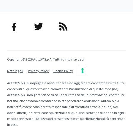
Copyright © 2026 AutoXY S.p.A. Tutti i diritti riservati.
Note legali
Privacy Policy
Cookie Policy
AutoXY S.p.A. si impegna a manutenere e ad aggiornare con tempestività tutti i
contenuti di questo sito web. Nonostante l'assunzione di questo impegno,
AutoXY S.p.A. non garantisce circa l'accuratezza delle informazioni contenute
nel sito, che possono diventare obsolete per errore o omissione. AutoXY S.p.A.
non potrà essere considerata responsabile di eventuali errori o lacune, o di
danni diretti, indiretti, consequenziali o di qualsiasi altro tipo di danno in ogni
modo connesso all'utilizzo del presente sito web o delle funzionalità contenute
in esso.