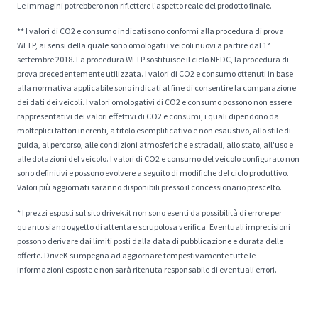
Le immagini potrebbero non riflettere l'aspetto reale del prodotto finale.
** I valori di CO2 e consumo indicati sono conformi alla procedura di prova
WLTP, ai sensi della quale sono omologati i veicoli nuovi a partire dal 1°
settembre 2018. La procedura WLTP sostituisce il ciclo NEDC, la procedura di
prova precedentemente utilizzata. I valori di CO2 e consumo ottenuti in base
alla normativa applicabile sono indicati al fine di consentire la comparazione
dei dati dei veicoli. I valori omologativi di CO2 e consumo possono non essere
rappresentativi dei valori effettivi di CO2 e consumi, i quali dipendono da
molteplici fattori inerenti, a titolo esemplificativo e non esaustivo, allo stile di
guida, al percorso, alle condizioni atmosferiche e stradali, allo stato, all'uso e
alle dotazioni del veicolo. I valori di CO2 e consumo del veicolo configurato non
sono definitivi e possono evolvere a seguito di modifiche del ciclo produttivo.
Valori più aggiornati saranno disponibili presso il concessionario prescelto.
* I prezzi esposti sul sito drivek.it non sono esenti da possibilità di errore per
quanto siano oggetto di attenta e scrupolosa verifica. Eventuali imprecisioni
possono derivare dai limiti posti dalla data di pubblicazione e durata delle
offerte. DriveK si impegna ad aggiornare tempestivamente tutte le
informazioni esposte e non sarà ritenuta responsabile di eventuali errori.