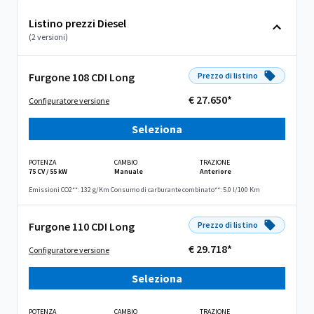
Listino prezzi Diesel
(2 versioni)
Furgone 108 CDI Long
Prezzo di listino
€ 27.650*
Configuratore versione
Seleziona
POTENZA
CAMBIO
TRAZIONE
75 CV / 55 kW
Manuale
Anteriore
Emissioni CO2**: 132 g/Km
Consumo di carburante combinato**: 5.0 l/100 Km
Furgone 110 CDI Long
Prezzo di listino
€ 29.718*
Configuratore versione
Seleziona
POTENZA
CAMBIO
TRAZIONE