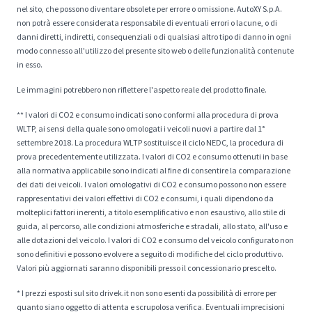
nel sito, che possono diventare obsolete per errore o omissione. AutoXY S.p.A.
non potrà essere considerata responsabile di eventuali errori o lacune, o di
danni diretti, indiretti, consequenziali o di qualsiasi altro tipo di danno in ogni
modo connesso all'utilizzo del presente sito web o delle funzionalità contenute
in esso.
Le immagini potrebbero non riflettere l'aspetto reale del prodotto finale.
** I valori di CO2 e consumo indicati sono conformi alla procedura di prova
WLTP, ai sensi della quale sono omologati i veicoli nuovi a partire dal 1°
settembre 2018. La procedura WLTP sostituisce il ciclo NEDC, la procedura di
prova precedentemente utilizzata. I valori di CO2 e consumo ottenuti in base
alla normativa applicabile sono indicati al fine di consentire la comparazione
dei dati dei veicoli. I valori omologativi di CO2 e consumo possono non essere
rappresentativi dei valori effettivi di CO2 e consumi, i quali dipendono da
molteplici fattori inerenti, a titolo esemplificativo e non esaustivo, allo stile di
guida, al percorso, alle condizioni atmosferiche e stradali, allo stato, all'uso e
alle dotazioni del veicolo. I valori di CO2 e consumo del veicolo configurato non
sono definitivi e possono evolvere a seguito di modifiche del ciclo produttivo.
Valori più aggiornati saranno disponibili presso il concessionario prescelto.
* I prezzi esposti sul sito drivek.it non sono esenti da possibilità di errore per
quanto siano oggetto di attenta e scrupolosa verifica. Eventuali imprecisioni