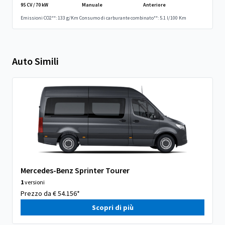
95 CV / 70 kW
Manuale
Anteriore
Emissioni CO2**: 133 g/Km
Consumo di carburante combinato**: 5.1 l/100 Km
Auto Simili
Mercedes-Benz Sprinter Tourer
1
versioni
Prezzo da € 54.156*
Scopri di più