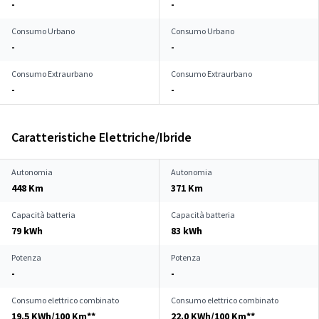
-
-
Consumo Urbano
Consumo Urbano
-
-
Consumo Extraurbano
Consumo Extraurbano
-
-
Caratteristiche Elettriche/Ibride
Autonomia
Autonomia
448 Km
371 Km
Capacità batteria
Capacità batteria
79 kWh
83 kWh
Potenza
Potenza
-
-
Consumo elettrico combinato
Consumo elettrico combinato
19.5 KWh/100 Km**
22.0 KWh/100 Km**