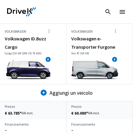
VOLKSWAGEN
VOLKSWAGEN
Volkswagen ID.Buzz
Volkswagen e-
Cargo
Transporter Furgone
Cargo 210 kW (286 CV) 79 kWh
Van PC 100 kW
Aggiungi un veicolo
Prezzo
Prezzo
€ 63.785*
€ 60.080*
IVA incl.
IVA incl.
Finanziamento
Finanziamento
–
–