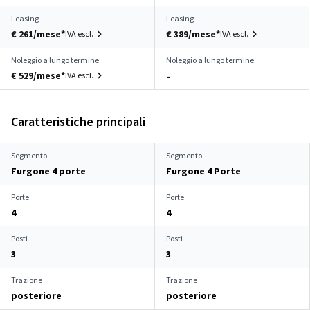
Leasing
Leasing
€ 261/mese*
€ 389/mese*
IVA escl.
IVA escl.
Noleggio a lungo termine
Noleggio a lungo termine
€ 529/mese*
IVA escl.
–
Caratteristiche principali
Segmento
Segmento
Furgone 4 porte
Furgone 4 Porte
Porte
Porte
4
4
Posti
Posti
3
3
Trazione
Trazione
posteriore
posteriore