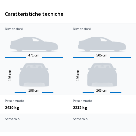
Caratteristiche tecniche
Dimensioni
Dimensioni
471
cm
505
cm
cm
cm
193
198
198
cm
203
cm
Peso a vuoto
Peso a vuoto
2410 kg
2212 kg
Serbatoio
Serbatoio
-
-