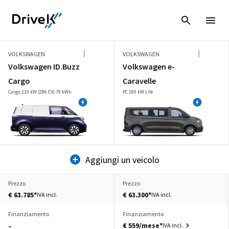
VOLKSWAGEN
VOLKSWAGEN
Volkswagen ID.Buzz
Volkswagen e-
Cargo
Caravelle
Cargo 210 kW (286 CV) 79 kWh
PC 160 kW Life
Aggiungi un veicolo
Prezzo
Prezzo
€ 63.785*
€ 63.300*
IVA incl.
IVA incl.
Finanziamento
Finanziamento
€ 559/mese*
IVA incl.
–