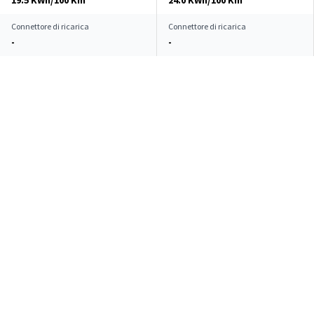
19.5 KWh/100 Km**
24.0 KWh/100 Km**
Connettore di ricarica
Connettore di ricarica
-
-