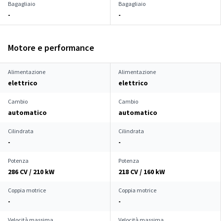
Bagagliaio
Bagagliaio
-
-
Motore e performance
Alimentazione
Alimentazione
elettrico
elettrico
Cambio
Cambio
automatico
automatico
Cilindrata
Cilindrata
-
-
Potenza
Potenza
286 CV / 210 kW
218 CV / 160 kW
Coppia motrice
Coppia motrice
-
-
Velocità massima
Velocità massima