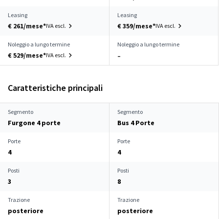
Leasing
Leasing
€ 261/mese*
€ 359/mese*
IVA escl.
IVA escl.
Noleggio a lungo termine
Noleggio a lungo termine
€ 529/mese*
IVA escl.
–
Caratteristiche principali
Segmento
Segmento
Furgone 4 porte
Bus 4 Porte
Porte
Porte
4
4
Posti
Posti
3
8
Trazione
Trazione
posteriore
posteriore