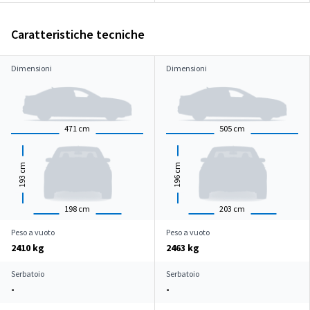
Caratteristiche tecniche
Dimensioni
Dimensioni
471
cm
505
cm
cm
cm
193
196
198
cm
203
cm
Peso a vuoto
Peso a vuoto
2410 kg
2463 kg
Serbatoio
Serbatoio
-
-