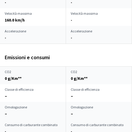
-
-
Velocità massima
Velocità massima
160.0 km/h
-
Accelerazione
Accelerazione
-
-
Emissioni e consumi
CO2
CO2
0 g/Km**
0 g/Km**
Classe di efficienza
Classe di efficienza
–
–
Omologazione
Omologazione
–
–
Consumo di carburante combinato
Consumo di carburante combinato
-
-