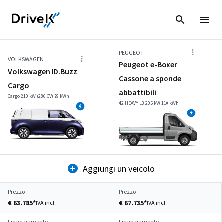
PEUGEOT
VOLKSWAGEN
Peugeot e-Boxer
Volkswagen ID.Buzz
Cassone a sponde
Cargo
abbattibili
Cargo 210 kW (286 CV) 79 kWh
42 HEAVY L3 205 kW 110 kWh
Aggiungi un veicolo
Prezzo
Prezzo
€ 63.785*
€ 67.735*
IVA incl.
IVA incl.
Finanziamento
Finanziamento