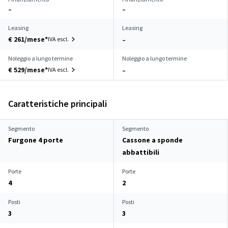
–
–
Leasing
Leasing
€ 261/mese*
IVA escl.
–
Noleggio a lungo termine
Noleggio a lungo termine
€ 529/mese*
IVA escl.
–
Caratteristiche principali
Segmento
Segmento
Furgone 4 porte
Cassone a sponde
abbattibili
Porte
Porte
4
2
Posti
Posti
3
3