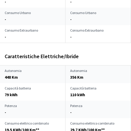
-
-
Consumo Urbano
Consumo Urbano
-
-
Consumo Extraurbano
Consumo Extraurbano
-
-
Caratteristiche Elettriche/Ibride
Autonomia
Autonomia
448 Km
356 Km
Capacità batteria
Capacità batteria
79 kWh
110 kWh
Potenza
Potenza
-
-
Consumo elettrico combinato
Consumo elettrico combinato
19.5 KWh/100 Km**
29.7 KWh/100 Km**