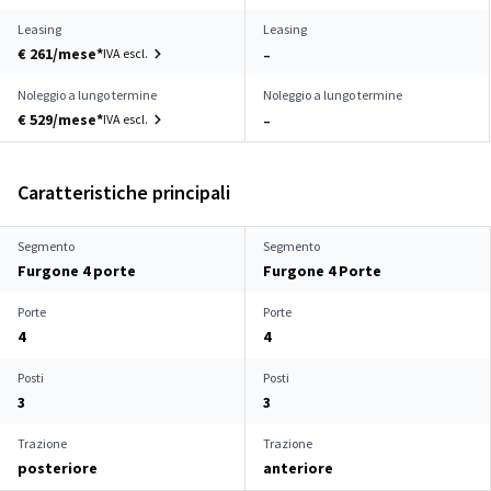
Leasing
Leasing
€ 261/mese*
IVA escl.
–
Noleggio a lungo termine
Noleggio a lungo termine
€ 529/mese*
IVA escl.
–
Caratteristiche principali
Segmento
Segmento
Furgone 4 porte
Furgone 4 Porte
Porte
Porte
4
4
Posti
Posti
3
3
Trazione
Trazione
posteriore
anteriore