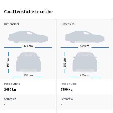
Caratteristiche tecniche
Dimensioni
Dimensioni
471
cm
599
cm
cm
cm
193
259
198
cm
205
cm
Peso a vuoto
Peso a vuoto
2410 kg
2790 kg
Serbatoio
Serbatoio
-
-