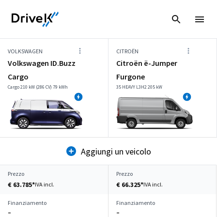
VOLKSWAGEN
CITROËN
Volkswagen ID.Buzz
Citroën ë-Jumper
Cargo
Furgone
Cargo 210 kW (286 CV) 79 kWh
35 HEAVY L3H2 205 kW
Aggiungi un veicolo
Prezzo
Prezzo
€ 63.785*
€ 66.325*
IVA incl.
IVA incl.
Finanziamento
Finanziamento
–
–