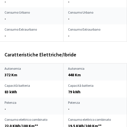
-
-
Consumo Urbano
Consumo Urbano
-
-
Consumo Extraurbano
Consumo Extraurbano
-
-
Caratteristiche Elettriche/Ibride
Autonomia
Autonomia
372 Km
448 Km
Capacità batteria
Capacità batteria
83 kWh
79 kWh
Potenza
Potenza
-
-
Consumo elettrico combinato
Consumo elettrico combinato
22.0 KWh/100 Km**
19.5 KWh/100 Km**