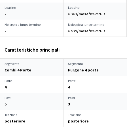
Leasing
Leasing
€ 261/mese*
IVA escl.
–
Noleggio a lungo termine
Noleggio a lungo termine
€ 529/mese*
IVA escl.
–
Caratteristiche principali
Segmento
Segmento
Combi 4 Porte
Furgone 4 porte
Porte
Porte
4
4
Posti
Posti
5
3
Trazione
Trazione
posteriore
posteriore