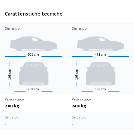
Caratteristiche tecniche
Dimensioni
Dimensioni
505
cm
471
cm
cm
cm
198
193
203
cm
198
cm
Peso a vuoto
Peso a vuoto
2307 kg
2410 kg
Serbatoio
Serbatoio
-
-