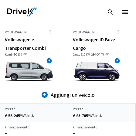
VOLKSWAGEN
VOLKSWAGEN
Volkswagen e-
Volkswagen ID.Buzz
Transporter Combi
Cargo
Kombi PC 100 kW
Cargo 210 kW (286 CV) 79 kWh
Aggiungi un veicolo
Prezzo
Prezzo
€ 55.245*
€ 63.785*
IVA incl.
IVA incl.
Finanziamento
Finanziamento
–
–