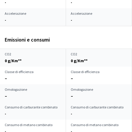
-
-
Accelerazione
Accelerazione
-
-
Emissioni e consumi
CO2
CO2
0 g/Km**
0 g/Km**
Classe di efficienza
Classe di efficienza
–
–
Omologazione
Omologazione
–
–
Consumo di carburante combinato
Consumo di carburante combinato
-
-
Consumo di metano combinato
Consumo di metano combinato
-
-