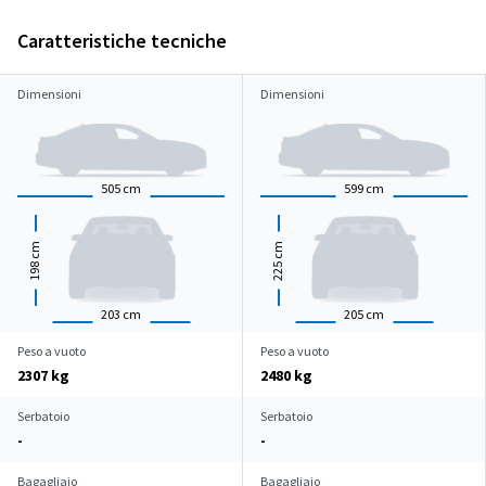
Caratteristiche tecniche
Dimensioni
Dimensioni
505
cm
599
cm
cm
cm
198
225
203
cm
205
cm
Peso a vuoto
Peso a vuoto
2307 kg
2480 kg
Serbatoio
Serbatoio
-
-
Bagagliaio
Bagagliaio