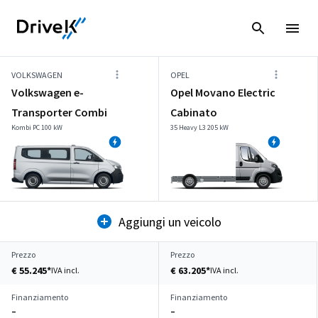
VOLKSWAGEN
OPEL
Volkswagen e-
Opel Movano Electric
Transporter Combi
Cabinato
Kombi PC 100 kW
35 Heavy L3 205 kW
Aggiungi un veicolo
Prezzo
Prezzo
€ 55.245*
€ 63.205*
IVA incl.
IVA incl.
Finanziamento
Finanziamento
–
–