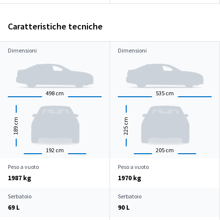
Caratteristiche tecniche
Dimensioni
Dimensioni
498
cm
535
cm
cm
cm
189
225
192
cm
205
cm
Peso a vuoto
Peso a vuoto
1987 kg
1970 kg
Serbatoio
Serbatoio
69 L
90 L