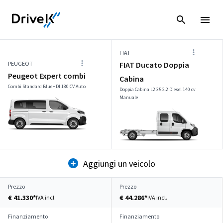
FIAT
PEUGEOT
FIAT Ducato Doppia
Peugeot Expert combi
Cabina
Combi Standard BlueHDI 180 CV Auto
Doppia Cabina L2 35 2.2 Diesel 140 cv
Manuale
Aggiungi un veicolo
Prezzo
Prezzo
€ 41.330*
€ 44.286*
IVA incl.
IVA incl.
Finanziamento
Finanziamento