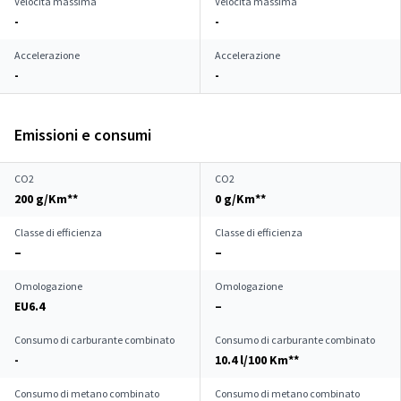
Velocità massima
Velocità massima
-
-
Accelerazione
Accelerazione
-
-
Emissioni e consumi
CO2
CO2
200 g/Km**
0 g/Km**
Classe di efficienza
Classe di efficienza
–
–
Omologazione
Omologazione
EU6.4
–
Consumo di carburante combinato
Consumo di carburante combinato
-
10.4 l/100 Km**
Consumo di metano combinato
Consumo di metano combinato