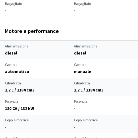
Bagagliaio
Bagagliaio
-
-
Motore e performance
Alimentazione
Alimentazione
diesel
diesel
Cambio
Cambio
automatico
manuale
Cilindrata
Cilindrata
2,2 L / 2184 cm
3
2,2 L / 2184 cm
3
Potenza
Potenza
180 CV / 132 kW
-
Coppia motrice
Coppia motrice
-
-