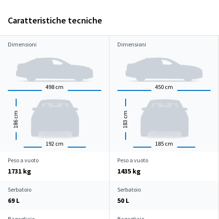
Caratteristiche tecniche
Dimensioni
Dimensioni
498
cm
450
cm
cm
cm
186
183
192
cm
185
cm
Peso a vuoto
Peso a vuoto
1731 kg
1435 kg
Serbatoio
Serbatoio
69 L
50 L
Bagagliaio
Bagagliaio