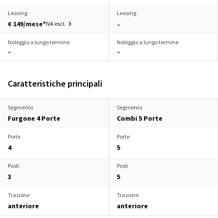
Leasing
Leasing
€ 149/mese*
IVA escl.
–
Noleggio a lungo termine
Noleggio a lungo termine
–
–
Caratteristiche principali
Segmento
Segmento
Furgone 4 Porte
Combi 5 Porte
Porte
Porte
4
5
Posti
Posti
3
5
Trazione
Trazione
anteriore
anteriore