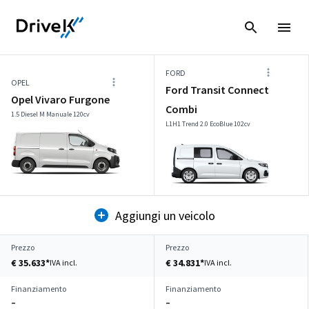
FORD
OPEL
Ford Transit Connect
Opel Vivaro Furgone
Combi
1.5 Diesel M Manuale 120cv
L1H1 Trend 2.0 EcoBlue 102cv
Aggiungi un veicolo
Prezzo
Prezzo
€ 35.633*
€ 34.831*
IVA incl.
IVA incl.
Finanziamento
Finanziamento
–
–