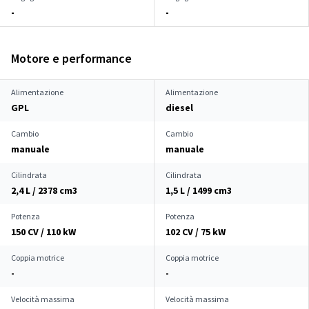
-
-
Motore e performance
Alimentazione
Alimentazione
GPL
diesel
Cambio
Cambio
manuale
manuale
Cilindrata
Cilindrata
2,4 L / 2378 cm
3
1,5 L / 1499 cm
3
Potenza
Potenza
150 CV / 110 kW
102 CV / 75 kW
Coppia motrice
Coppia motrice
-
-
Velocità massima
Velocità massima