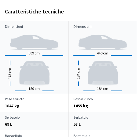
Caratteristiche tecniche
Dimensioni
Dimensioni
509
cm
440
cm
cm
cm
173
184
180
cm
184
cm
Peso a vuoto
Peso a vuoto
1847 kg
1455 kg
Serbatoio
Serbatoio
69 L
53 L
Bagagliaio
Bagagliaio