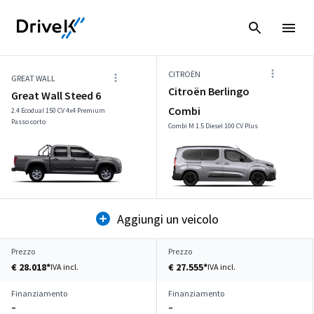
CITROËN
GREAT WALL
Citroën Berlingo
Great Wall Steed 6
Combi
2.4 Ecodual 150 CV 4x4 Premium
Passo corto
Combi M 1.5 Diesel 100 CV Plus
Aggiungi un veicolo
Prezzo
Prezzo
€ 28.018*
€ 27.555*
IVA incl.
IVA incl.
Finanziamento
Finanziamento
–
–