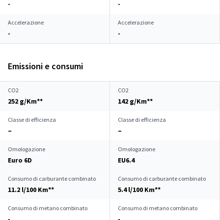
-
-
Accelerazione
Accelerazione
-
-
Emissioni e consumi
CO2
CO2
252 g/Km**
142 g/Km**
Classe di efficienza
Classe di efficienza
–
–
Omologazione
Omologazione
Euro 6D
EU6.4
Consumo di carburante combinato
Consumo di carburante combinato
11.2 l/100 Km**
5.4 l/100 Km**
Consumo di metano combinato
Consumo di metano combinato
-
-