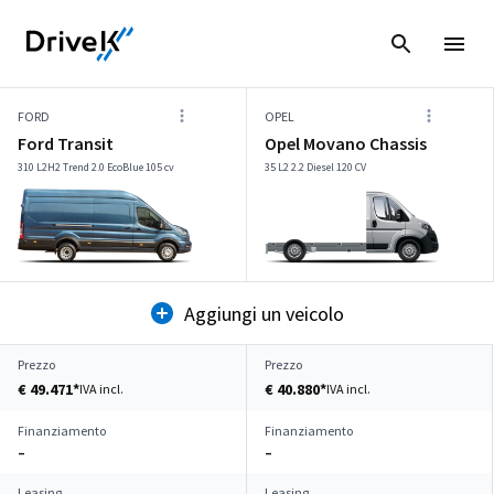
FORD
OPEL
Ford Transit
Opel Movano Chassis
310 L2H2 Trend 2.0 EcoBlue 105 cv
35 L2 2.2 Diesel 120 CV
Aggiungi un veicolo
Prezzo
Prezzo
€ 49.471*
€ 40.880*
IVA incl.
IVA incl.
Finanziamento
Finanziamento
–
–
Leasing
Leasing