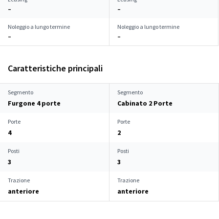
–
–
Noleggio a lungo termine
Noleggio a lungo termine
–
–
Caratteristiche principali
Segmento
Segmento
Furgone 4 porte
Cabinato 2 Porte
Porte
Porte
4
2
Posti
Posti
3
3
Trazione
Trazione
anteriore
anteriore