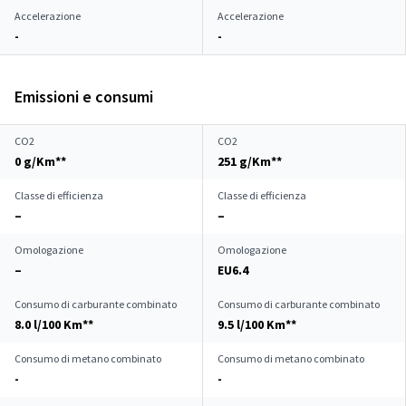
Accelerazione
Accelerazione
-
-
Emissioni e consumi
CO2
CO2
0 g/Km**
251 g/Km**
Classe di efficienza
Classe di efficienza
–
–
Omologazione
Omologazione
–
EU6.4
Consumo di carburante combinato
Consumo di carburante combinato
8.0 l/100 Km**
9.5 l/100 Km**
Consumo di metano combinato
Consumo di metano combinato
-
-