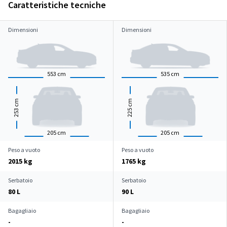
Caratteristiche tecniche
Dimensioni
Dimensioni
553
cm
535
cm
cm
cm
253
225
205
cm
205
cm
Peso a vuoto
Peso a vuoto
2015 kg
1765 kg
Serbatoio
Serbatoio
80 L
90 L
Bagagliaio
Bagagliaio
-
-