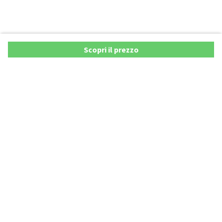
Scopri il prezzo
Copyright © 2026 AutoXY S.p.A. Tutti i diritti riservati.
Note legali
Privacy Policy
Cookie Policy