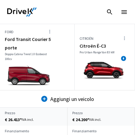
FORD
Ford Transit Courier 5
CITROËN
Citroën Ë-C3
porte
Pro Urban Range Van 83 kW
Doppia Cabina Trend 1.0 Ecoboost
100cv
Aggiungi un veicolo
Prezzo
Prezzo
€ 26.413*
€ 24.200*
IVA incl.
IVA incl.
Finanziamento
Finanziamento