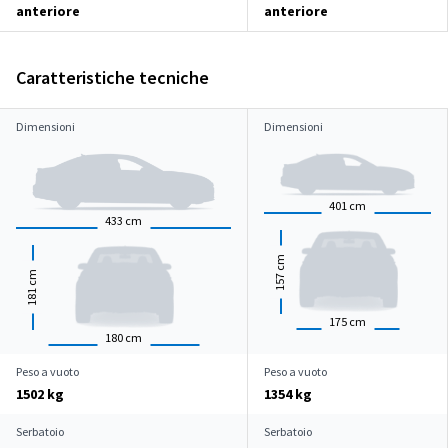
anteriore
anteriore
Caratteristiche tecniche
Dimensioni
Dimensioni
401
cm
433
cm
cm
cm
157
181
175
cm
180
cm
Peso a vuoto
Peso a vuoto
1502 kg
1354 kg
Serbatoio
Serbatoio