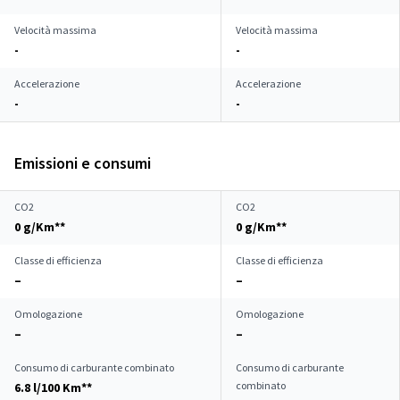
Velocità massima
Velocità massima
-
-
Accelerazione
Accelerazione
-
-
Emissioni e consumi
CO2
CO2
0 g/Km**
0 g/Km**
Classe di efficienza
Classe di efficienza
–
–
Omologazione
Omologazione
–
–
Consumo di carburante combinato
Consumo di carburante
combinato
6.8 l/100 Km**