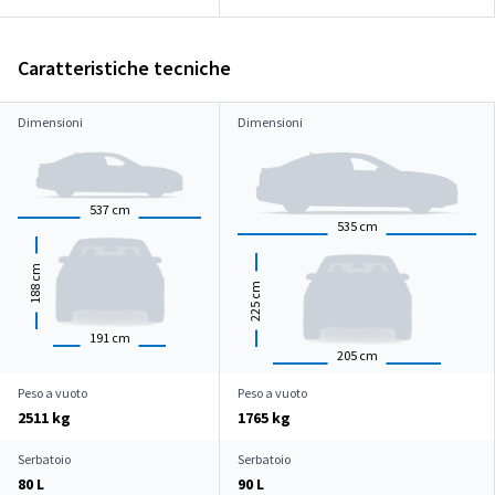
Caratteristiche tecniche
Dimensioni
Dimensioni
537
cm
535
cm
cm
cm
188
225
191
cm
205
cm
Peso a vuoto
Peso a vuoto
2511 kg
1765 kg
Serbatoio
Serbatoio
80 L
90 L