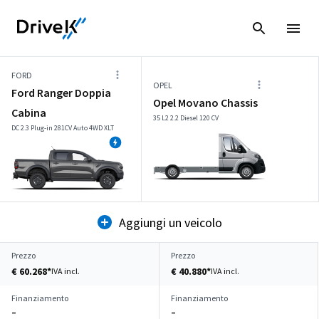
FORD
OPEL
Ford Ranger Doppia
Opel Movano Chassis
Cabina
35 L2 2.2 Diesel 120 CV
DC 2.3 Plug-in 281CV Auto 4WD XLT
Aggiungi un veicolo
Prezzo
Prezzo
€ 60.268*
€ 40.880*
IVA incl.
IVA incl.
Finanziamento
Finanziamento
–
–