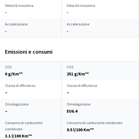
Velocità massima
Velocità massima
-
-
Accelerazione
Accelerazione
-
-
Emissioni e consumi
CO2
CO2
0 g/Km**
251 g/Km**
Classe di efficienza
Classe di efficienza
–
–
Omologazione
Omologazione
–
EU6.4
Consumo di carburante
Consumo di carburante combinato
combinato
9.5 l/100 Km**
3.1 l/100 Km**