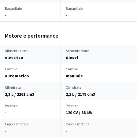
Bagagliaio
Bagagliaio
-
-
Motore e performance
Alimentazione
Alimentazione
elettrico
diesel
Cambio
Cambio
automatico
manuale
Cilindrata
Cilindrata
2,3 L / 2261 cm
3
2,2 L / 2179 cm
3
Potenza
Potenza
-
120 CV / 88 kW
Coppia motrice
Coppia motrice
-
-