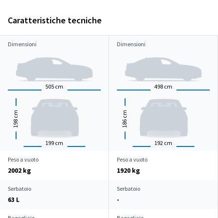
Caratteristiche tecniche
Dimensioni
Dimensioni
505
cm
498
cm
cm
cm
198
186
199
cm
192
cm
Peso a vuoto
Peso a vuoto
2002 kg
1920 kg
Serbatoio
Serbatoio
63 L
-
Bagagliaio
Bagagliaio