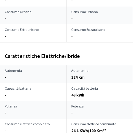
-
-
Consumo Urbano
Consumo Urbano
-
-
Consumo Extraurbano
Consumo Extraurbano
-
-
Caratteristiche Elettriche/Ibride
Autonomia
Autonomia
-
224 Km
Capacità batteria
Capacità batteria
-
49 kWh
Potenza
Potenza
-
-
Consumo elettrico combinato
Consumo elettrico combinato
-
24.1 KWh/100 Km**