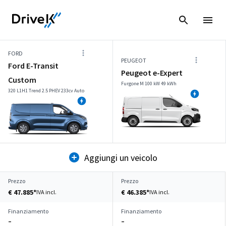
FORD
PEUGEOT
Ford E-Transit
Peugeot e-Expert
Custom
Furgone M 100 kW 49 kWh
320 L1H1 Trend 2.5 PHEV 233cv Auto
Aggiungi un veicolo
Prezzo
Prezzo
€ 47.885*
€ 46.385*
IVA incl.
IVA incl.
Finanziamento
Finanziamento
–
–