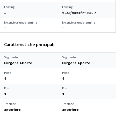
Leasing
Leasing
€ 159/mese*
IVA escl.
–
Noleggio a lungo termine
Noleggio a lungo termine
–
–
Caratteristiche principali
Segmento
Segmento
Furgone 4 Porte
Furgone 4 porte
Porte
Porte
4
4
Posti
Posti
3
3
Trazione
Trazione
anteriore
anteriore