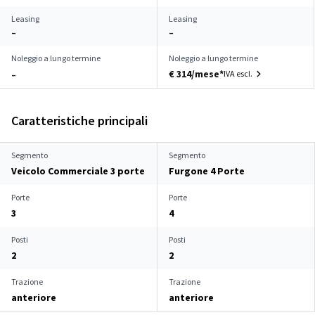
Leasing
Leasing
–
–
Noleggio a lungo termine
Noleggio a lungo termine
€ 314/mese*
IVA escl.
–
Caratteristiche principali
Segmento
Segmento
Veicolo Commerciale 3 porte
Furgone 4 Porte
Porte
Porte
3
4
Posti
Posti
2
2
Trazione
Trazione
anteriore
anteriore