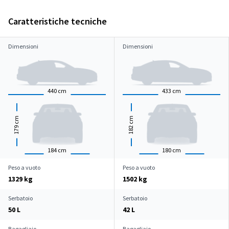
Caratteristiche tecniche
Dimensioni
Dimensioni
440
cm
433
cm
cm
cm
179
182
184
cm
180
cm
Peso a vuoto
Peso a vuoto
1329 kg
1502 kg
Serbatoio
Serbatoio
50 L
42 L
Bagagliaio
Bagagliaio