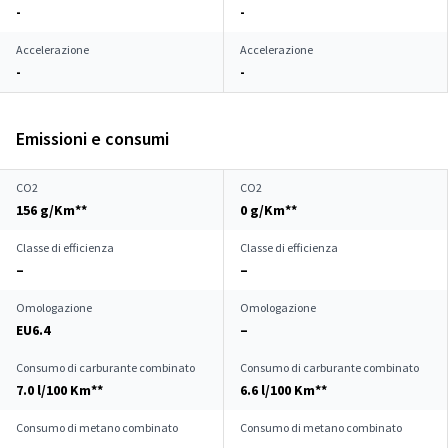
-
-
Accelerazione
Accelerazione
-
-
Emissioni e consumi
CO2
CO2
156 g/Km**
0 g/Km**
Classe di efficienza
Classe di efficienza
–
–
Omologazione
Omologazione
EU6.4
–
Consumo di carburante combinato
Consumo di carburante combinato
7.0 l/100 Km**
6.6 l/100 Km**
Consumo di metano combinato
Consumo di metano combinato