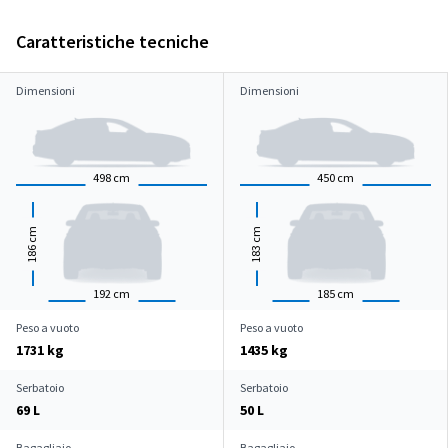
Caratteristiche tecniche
Dimensioni
Dimensioni
498
cm
450
cm
cm
cm
186
183
192
cm
185
cm
Peso a vuoto
Peso a vuoto
1731 kg
1435 kg
Serbatoio
Serbatoio
69 L
50 L
Bagagliaio
Bagagliaio