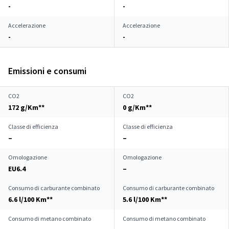
-
-
Accelerazione
Accelerazione
-
-
Emissioni e consumi
CO2
CO2
172 g/Km**
0 g/Km**
Classe di efficienza
Classe di efficienza
–
–
Omologazione
Omologazione
EU6.4
–
Consumo di carburante combinato
Consumo di carburante combinato
6.6 l/100 Km**
5.6 l/100 Km**
Consumo di metano combinato
Consumo di metano combinato