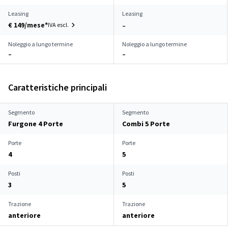
Leasing
Leasing
€ 149/mese*
IVA escl.
–
Noleggio a lungo termine
Noleggio a lungo termine
–
–
Caratteristiche principali
Segmento
Segmento
Furgone 4 Porte
Combi 5 Porte
Porte
Porte
4
5
Posti
Posti
3
5
Trazione
Trazione
anteriore
anteriore