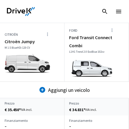
FORD
CITROËN
Ford Transit Connect
Citroën Jumpy
Combi
M 1.5 BlueHDi 120 CV
L1H1 Trend 2.0 EcoBlue 102cv
Aggiungi un veicolo
Prezzo
Prezzo
€ 35.450*
€ 34.831*
IVA incl.
IVA incl.
Finanziamento
Finanziamento
–
–