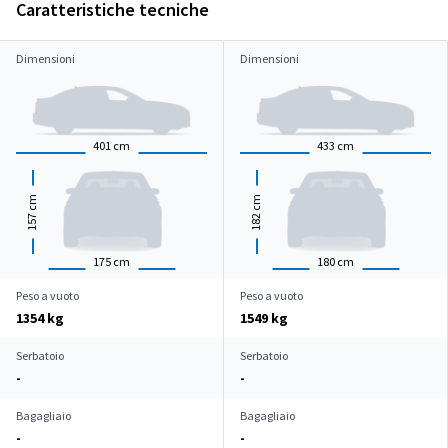
Caratteristiche tecniche
Dimensioni
Dimensioni
401
cm
433
cm
cm
cm
157
182
175
cm
180
cm
Peso a vuoto
Peso a vuoto
1354 kg
1549 kg
Serbatoio
Serbatoio
-
-
Bagagliaio
Bagagliaio
-
-