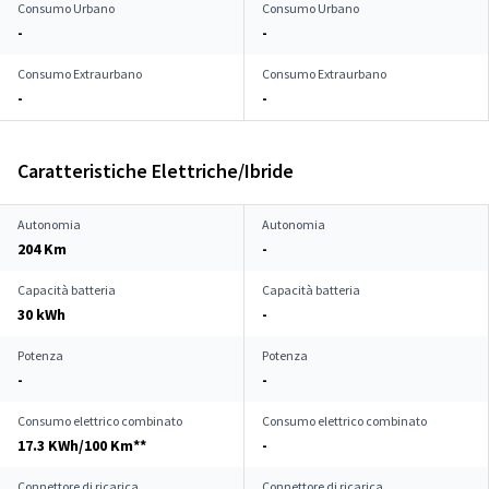
Consumo Urbano
Consumo Urbano
-
-
Consumo Extraurbano
Consumo Extraurbano
-
-
Caratteristiche Elettriche/Ibride
Autonomia
Autonomia
204 Km
-
Capacità batteria
Capacità batteria
30 kWh
-
Potenza
Potenza
-
-
Consumo elettrico combinato
Consumo elettrico combinato
17.3 KWh/100 Km**
-
Connettore di ricarica
Connettore di ricarica