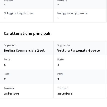
–
–
Noleggio a lungo termine
Noleggio a lungo termine
–
–
Caratteristiche principali
Segmento
Segmento
Berlina Commerciale 2 vol.
Vettura Furgonata 4 porte
Porte
Porte
5
4
Posti
Posti
2
2
Trazione
Trazione
anteriore
anteriore