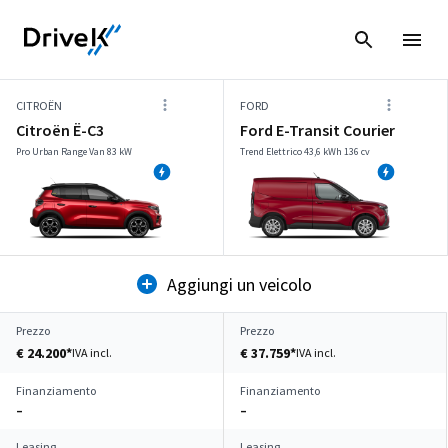
CITROËN
FORD
Citroën Ë-C3
Ford E-Transit Courier
Pro Urban Range Van 83 kW
Trend Elettrico 43,6 kWh 136 cv
Aggiungi un veicolo
Prezzo
Prezzo
€ 24.200*
€ 37.759*
IVA incl.
IVA incl.
Finanziamento
Finanziamento
–
–
Leasing
Leasing