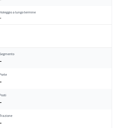
Noleggio a lungo termine
–
Segmento
–
Porte
–
Posti
–
Trazione
–