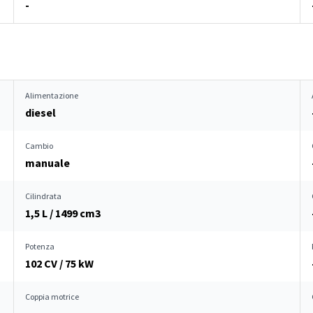
-
Alimentazione
diesel
Cambio
manuale
Cilindrata
1,5 L / 1499 cm
3
Potenza
102 CV / 75 kW
Coppia motrice