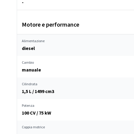
-
Motore e performance
Alimentazione
diesel
Cambio
manuale
Cilindrata
1,5 L / 1499 cm
3
Potenza
100 CV / 75 kW
Coppia motrice