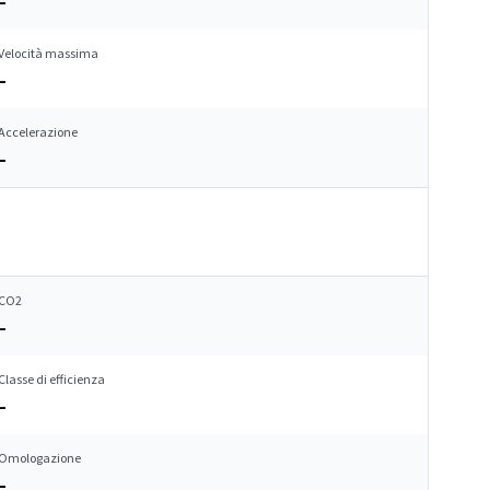
–
Velocità massima
–
Accelerazione
–
CO2
–
Classe di efficienza
–
Omologazione
–