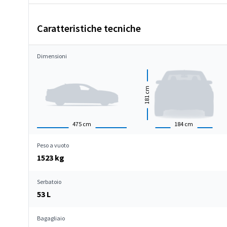
Caratteristiche tecniche
Dimensioni
cm
181
475
cm
184
cm
Peso a vuoto
1523 kg
Serbatoio
53 L
Bagagliaio