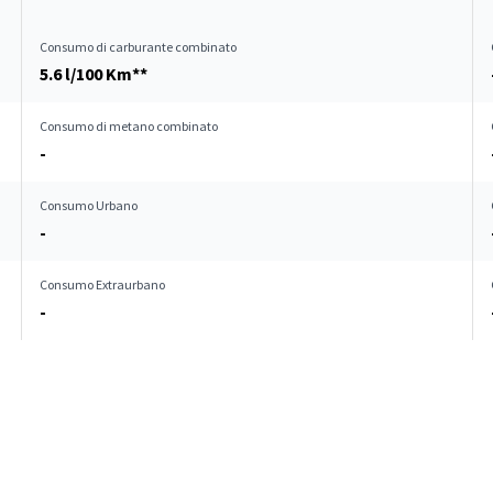
Consumo di carburante combinato
5.6 l/100 Km**
Consumo di metano combinato
-
Consumo Urbano
-
Consumo Extraurbano
-