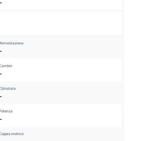
–
Alimentazione
–
Cambio
–
Cilindrata
–
Potenza
–
Coppia motrice