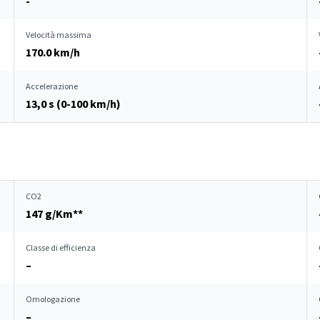
-
Velocità massima
170.0 km/h
Accelerazione
13,0 s (0-100 km/h)
CO2
147 g/Km**
Classe di efficienza
–
Omologazione
–