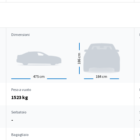
Dimensioni
cm
186
475
cm
184
cm
Peso a vuoto
1523 kg
Serbatoio
-
Bagagliaio