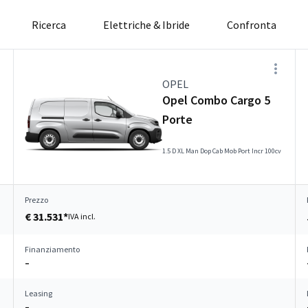
Ricerca
Elettriche & Ibride
Confronta
OPEL
Opel Combo Cargo 5
Porte
1.5 D XL Man Dop Cab Mob Port Incr 100cv
Prezzo
€ 31.531*
IVA incl.
Finanziamento
–
Leasing
–