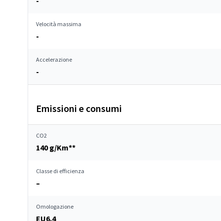
-
Velocità massima
-
Accelerazione
-
Emissioni e consumi
CO2
140 g/Km**
Classe di efficienza
–
Omologazione
EU6.4