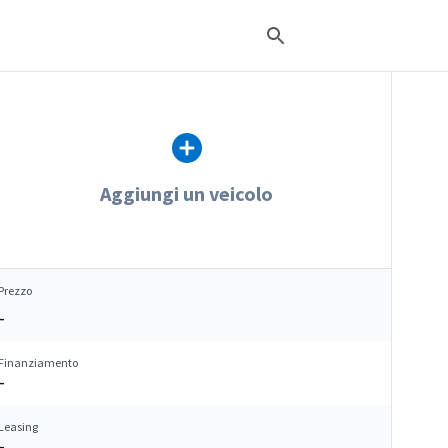
Aggiungi un veicolo
Prezzo
–
Finanziamento
–
Leasing
–