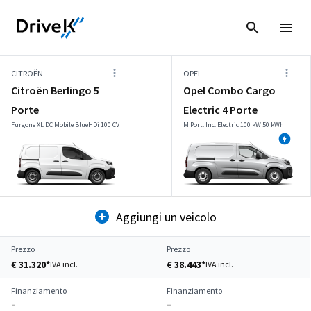
CITROËN
OPEL
Citroën Berlingo 5
Opel Combo Cargo
Porte
Electric 4 Porte
Furgone XL DC Mobile BlueHDi 100 CV
M Port. Inc. Electric 100 kW 50 kWh
Aggiungi un veicolo
Prezzo
Prezzo
€ 31.320*
€ 38.443*
IVA incl.
IVA incl.
Finanziamento
Finanziamento
–
–