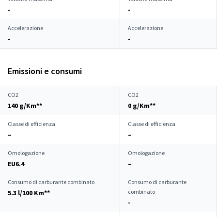
-
-
Accelerazione
Accelerazione
-
-
Emissioni e consumi
CO2
CO2
140 g/Km**
0 g/Km**
Classe di efficienza
Classe di efficienza
–
–
Omologazione
Omologazione
EU6.4
–
Consumo di carburante combinato
Consumo di carburante
combinato
5.3 l/100 Km**
-