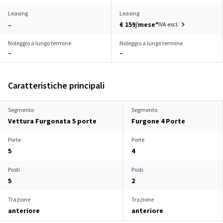
Leasing
Leasing
€ 159/mese*
IVA escl.
–
Noleggio a lungo termine
Noleggio a lungo termine
–
–
Caratteristiche principali
Segmento
Segmento
Vettura Furgonata 5 porte
Furgone 4 Porte
Porte
Porte
5
4
Posti
Posti
5
2
Trazione
Trazione
anteriore
anteriore