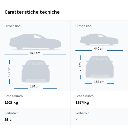
Caratteristiche tecniche
Dimensioni
Dimensioni
440
cm
475
cm
cm
cm
179
181
184
cm
184
cm
Peso a vuoto
Peso a vuoto
1523 kg
1674 kg
Serbatoio
Serbatoio
53 L
-