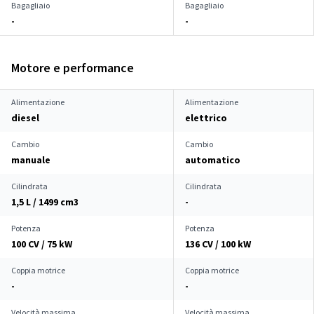
Bagagliaio
Bagagliaio
-
-
Motore e performance
Alimentazione
Alimentazione
diesel
elettrico
Cambio
Cambio
manuale
automatico
Cilindrata
Cilindrata
1,5 L / 1499 cm
3
-
Potenza
Potenza
100 CV / 75 kW
136 CV / 100 kW
Coppia motrice
Coppia motrice
-
-
Velocità massima
Velocità massima