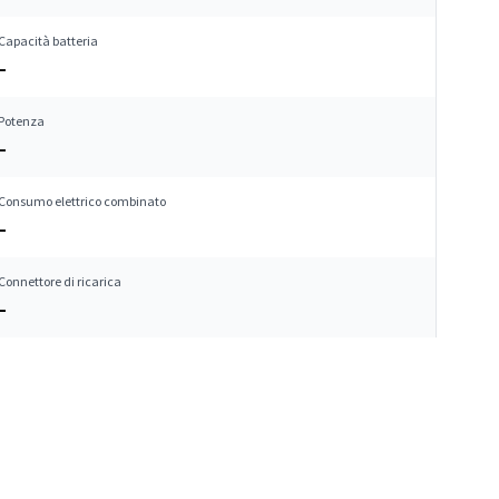
Capacità batteria
–
Potenza
–
Consumo elettrico combinato
–
Connettore di ricarica
–