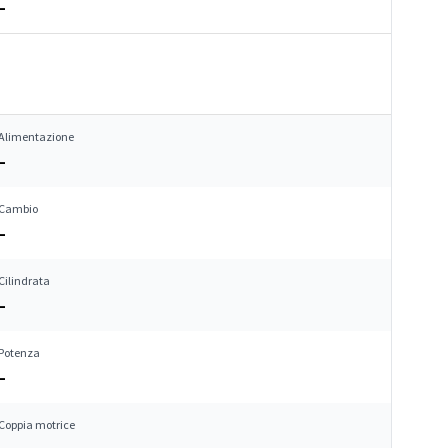
–
Alimentazione
–
Cambio
–
Cilindrata
–
Potenza
–
Coppia motrice