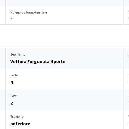
Noleggio a lungo termine
–
Segmento
Vettura Furgonata 4 porte
Porte
4
Posti
2
Trazione
anteriore