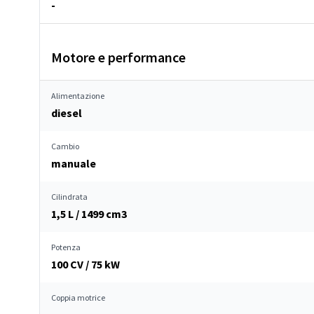
-
Motore e performance
Alimentazione
diesel
Cambio
manuale
Cilindrata
1,5 L / 1499 cm
3
Potenza
100 CV / 75 kW
Coppia motrice