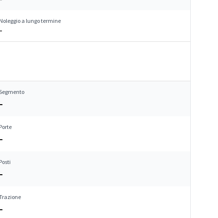
Noleggio a lungo termine
–
Segmento
–
Porte
–
Posti
–
Trazione
–