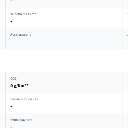
-
Velocità massima
-
Accelerazione
-
CO2
0 g/Km**
Classe di efficienza
–
Omologazione
–