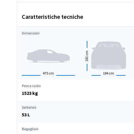
Caratteristiche tecniche
Dimensioni
cm
181
475
cm
184
cm
Peso a vuoto
1523 kg
Serbatoio
53 L
Bagagliaio