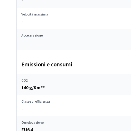
-
Velocità massima
-
Accelerazione
-
Emissioni e consumi
CO2
140 g/Km**
Classe di efficienza
–
Omologazione
EU6.4