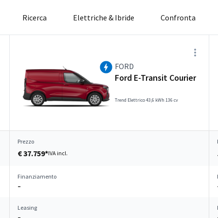
Ricerca
Elettriche & Ibride
Confronta
FORD
Ford E-Transit Courier
Trend Elettrico 43,6 kWh 136 cv
Prezzo
€ 37.759*
IVA incl.
Finanziamento
–
Leasing
–