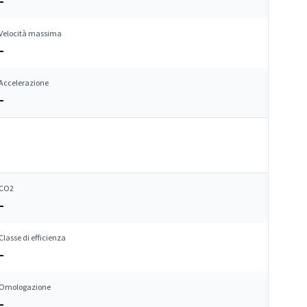
–
Velocità massima
–
Accelerazione
–
CO2
–
Classe di efficienza
–
Omologazione
–