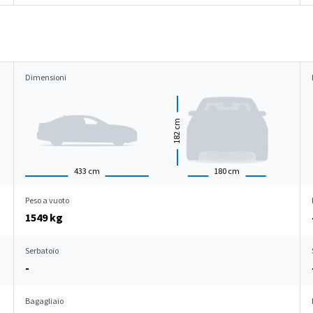
Dimensioni
cm
182
433
cm
180
cm
Peso a vuoto
1549 kg
Serbatoio
-
Bagagliaio