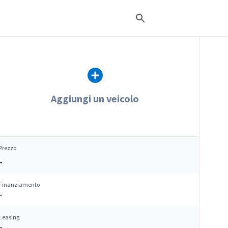
Aggiungi un veicolo
Prezzo
–
Finanziamento
–
Leasing
–